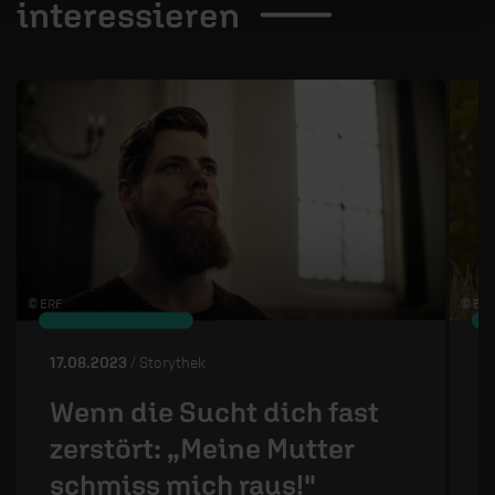
interessieren
1 / 4
© ERF
© ERF
17.08.2023
/ Storythek
2
Wenn die Sucht dich fast
zerstört: „Meine Mutter
B
schmiss mich raus!"
M