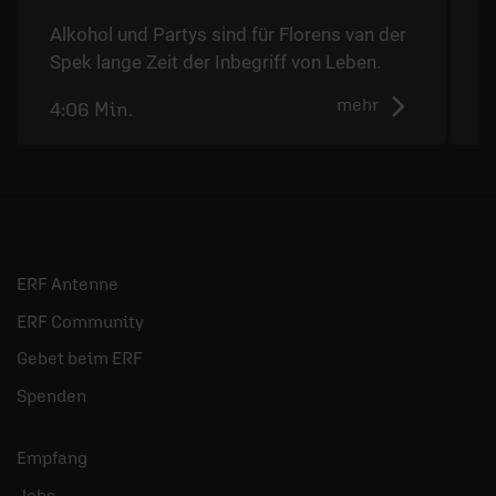
i
Alkohol und Partys sind für Florens van der
Spek lange Zeit der Inbegriff von Leben.
mehr
4:06 Min.
4
ERF Antenne
ERF Community
Gebet beim ERF
Spenden
Empfang
Jobs