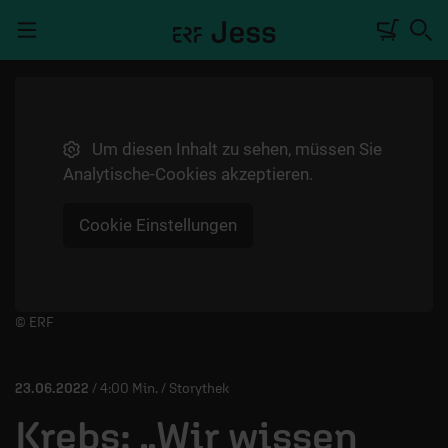
Navigation überspringen
Um diesen Inhalt zu sehen, müssen Sie
TALKWERK
Analytische-Cookies akzeptieren.
REPORTAGE
Cookie Einstellungen
RADIO
DEINE APP
PODCASTS
Player starten/anhalten
© ERF
MITMACHEN
23.06.2022
/ 4:00 Min. / Storythek
ÜBER UNS
Krebs: „Wir wissen