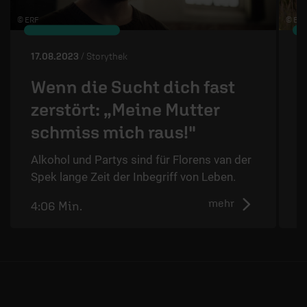
© ERF
© ERF
17.08.2023
/ Storythek
2
Wenn die Sucht dich fast
zerstört: „Meine Mutter
B
schmiss mich raus!"
M
i
Alkohol und Partys sind für Florens van der
Spek lange Zeit der Inbegriff von Leben.
mehr
4:06 Min.
4