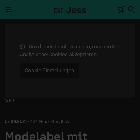
Navigation überspringen
Um diesen Inhalt zu sehen, müssen Sie
TALKWERK
Analytische-Cookies akzeptieren.
REPORTAGE
Cookie Einstellungen
RADIO
DEINE APP
PODCASTS
Player starten/anhalten
© ERF
MITMACHEN
07.09.2021
/ 4:14 Min. / Storythek
ÜBER UNS
Modelabel mit