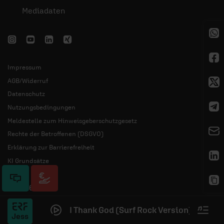
Mediadaten
Impressum
AGB/Widerruf
Datenschutz
Nutzungsbedingungen
Meldestelle zum Hinweisgeberschutzgesetz
Rechte der Betroffenen (DSGVO)
Erklärung zur Barrierefreiheit
KI Grundsätze
© 2026 ERF
I Thank God (Surf Rock Version)
–
Strings
thek
Jess
Plus