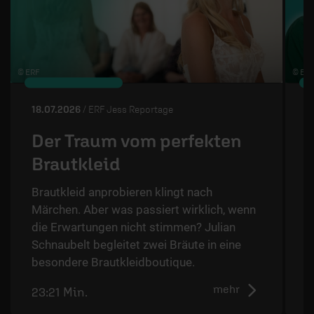
© ERF
© ERF
18.07.2026
/ ERF Jess Reportage
3
Der Traum vom perfekten
Brautkleid
Brautkleid anprobieren klingt nach
J
Märchen. Aber was passiert wirklich, wenn
V
die Erwartungen nicht stimmen? Julian
G
Schnaubelt begleitet zwei Bräute in eine
W
besondere Brautkleidboutique.
K
mehr
23:21 Min.
2