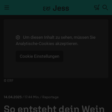
Navigation überspringen
Um diesen Inhalt zu sehen, müssen Sie
TALKWERK
Analytische-Cookies akzeptieren.
REPORTAGE
Cookie Einstellungen
RADIO
DEINE APP
PODCASTS
Player starten/anhalten
© ERF
MITMACHEN
14.04.2025
/ 17:44 Min. / Reportage
ÜBER UNS
So entsteht dein Wein