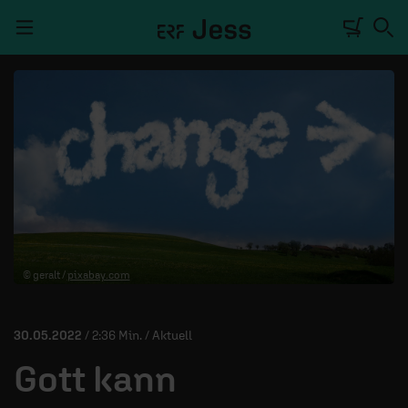
Navigation überspringen
TALKWERK
REPORTAGE
RADIO
DEINE APP
© geralt /
pixabay.com
PODCASTS
MITMACHEN
30.05.2022
/ 2:36 Min. / Aktuell
ÜBER UNS
Gott kann