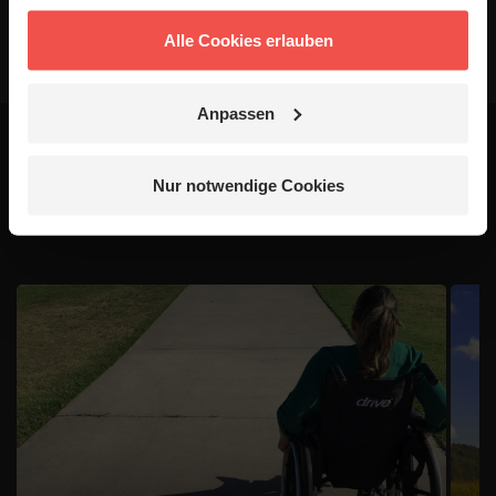
Alle Cookies erlauben
Anpassen
Das könnte dich auch
Nur notwendige Cookies
interessieren
1 / 4