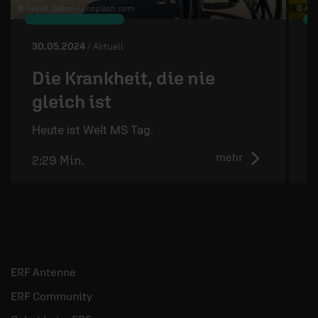
© Nayeli Dalton /
unsplash.com
© Art
30.05.2024
/ Aktuell
2
Die Krankheit, die nie
gleich ist
D
d
Heute ist Welt MS Tag.
mehr
2:29 Min.
2
ERF Antenne
ERF Community