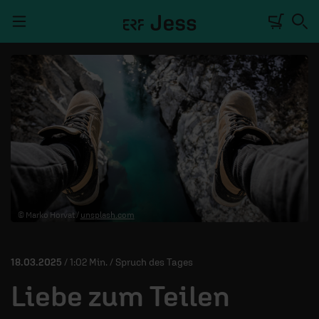
Navigation überspringen
TALKWERK
REPORTAGE
RADIO
DEINE APP
© Marko Horvat /
unsplash.com
PODCASTS
MITMACHEN
18.03.2025
/ 1:02 Min. / Spruch des Tages
ÜBER UNS
Liebe zum Teilen