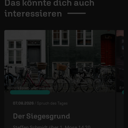
Das könnte dich auch
interessieren
1 / 4
© Annie Spratt /
unsplash.com
© Flo 
07.08.2026
/ Spruch des Tages
0
Der Siegesgrund
Steffen Schmidt über 1. Mose 14,20.
S