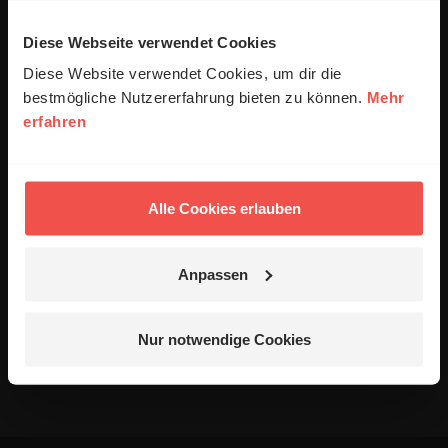
Meinen Kommentar nicht öffentlich teilen.
Diese Webseite verwendet Cookies
Ich bin damit einverstanden, dass meine Angaben
Diese Website verwendet Cookies, um dir die
anonymisiert erfasst und zum Zweck der
bestmögliche Nutzererfahrung bieten zu können.
Mehr
Verbesserung unseres Online-Angebots
erfahren
ausgewertet werden. Es erfolgt keine Weitergabe
Ihrer Daten an Dritte. Näheres siehe
Datenschutzerklärung
.
Alle Kommentare werden redaktionell geprüft. Wir behalten
Alle Cookies erlauben
uns das Kürzen von Kommentaren vor. Ein Recht auf
Veröffentlichung besteht nicht. Bitte beachten Sie beim
Schreiben Ihres Kommentars unsere
Netiquette
.
Anpassen
Absenden
Nur notwendige Cookies