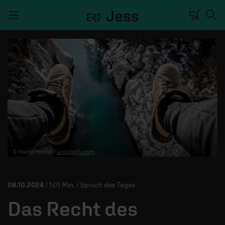
Navigation überspringen
TALKWERK
REPORTAGE
RADIO
DEINE APP
© Marko Horvat /
unsplash.com
PODCASTS
MITMACHEN
08.10.2024
/ 1:01 Min. / Spruch des Tages
ÜBER UNS
Das Recht des