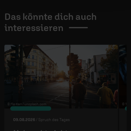
Das könnte dich auch
interessieren
1 / 4
© Flo Karr /
unsplash.com
© The
09.08.2026
/ Spruch des Tages
0