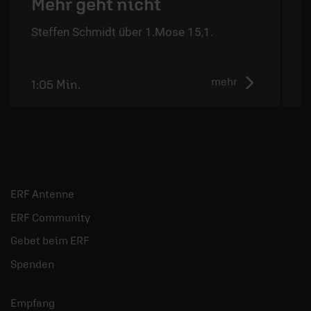
Mehr geht nicht
Steffen Schmidt über 1.Mose 15,1.
S
mehr
1:05 Min.
1
ERF Antenne
ERF Community
Gebet beim ERF
Spenden
Empfang