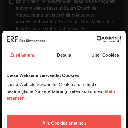
Ich bin damit einverstanden, dass meine Angaben
anonymisiert erfasst und zum Zweck der
Verbesserung unseres Online-Angebots
ausgewertet werden. Es erfolgt keine Weitergabe
Ihrer Daten an Dritte. Näheres siehe
Datenschutzerklärung
.
Alle Kommentare werden redaktionell geprüft. Wir behalten
uns das Kürzen von Kommentaren vor. Ein Recht auf
Zustimmung
Details
Über Cookies
Veröffentlichung besteht nicht. Bitte beachten Sie beim
Schreiben Ihres Kommentars unsere
Netiquette
.
Diese Webseite verwendet Cookies
Absenden
Diese Website verwendet Cookies, um dir die
bestmögliche Nutzererfahrung bieten zu können.
Mehr
erfahren
Alle Cookies erlauben