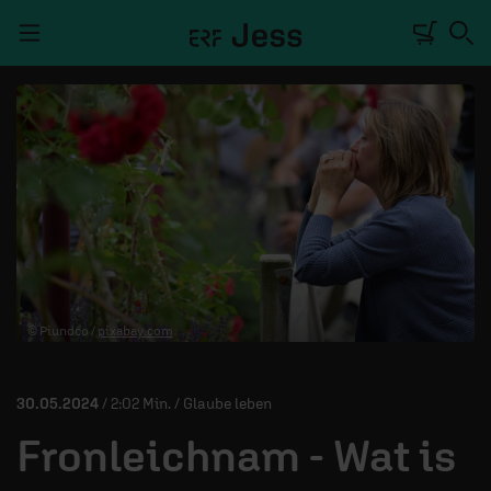
Navigation überspringen
TALKWERK
REPORTAGE
RADIO
DEINE APP
© Piundco /
pixabay.com
PODCASTS
MITMACHEN
30.05.2024
/ 2:02 Min. / Glaube leben
ÜBER UNS
Fronleichnam - Wat is