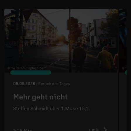
1 / 4
© Flo Karr /
unsplash.com
© The
09.08.2026
/ Spruch des Tages
0
Mehr geht nicht
Steffen Schmidt über 1.Mose 15,1.
S
mehr
1:05 Min.
1