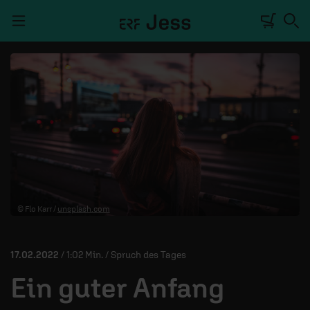
Navigation überspringen
TALKWERK
REPORTAGE
RADIO
DEINE APP
© Flo Karr /
unsplash.com
PODCASTS
MITMACHEN
17.02.2022
/ 1:02 Min. / Spruch des Tages
ÜBER UNS
Ein guter Anfang