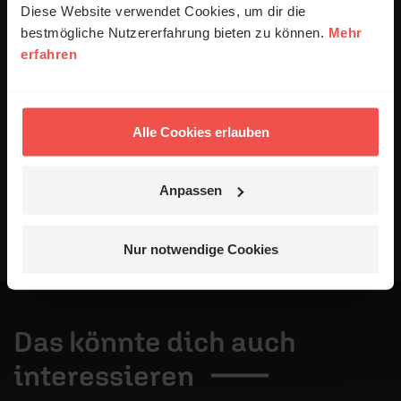
ausgewertet werden. Es erfolgt keine Weitergabe
Diese Website verwendet Cookies, um dir die
Ihrer Daten an Dritte. Näheres siehe
bestmögliche Nutzererfahrung bieten zu können.
Mehr
Datenschutzerklärung
.
erfahren
Alle Kommentare werden redaktionell geprüft. Wir behalten
uns das Kürzen von Kommentaren vor. Ein Recht auf
Veröffentlichung besteht nicht. Bitte beachten Sie beim
Schreiben Ihres Kommentars unsere
Netiquette
.
Alle Cookies erlauben
Absenden
Anpassen
Nur notwendige Cookies
Das könnte dich auch
interessieren