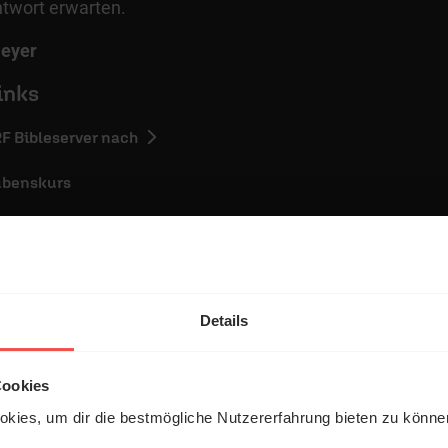
ntwort erwarten.
eyer
inks
RF Bibleserver nach
ubenskurs
Details
entar
Cookies
kies, um dir die bestmögliche Nutzererfahrung bieten zu könn