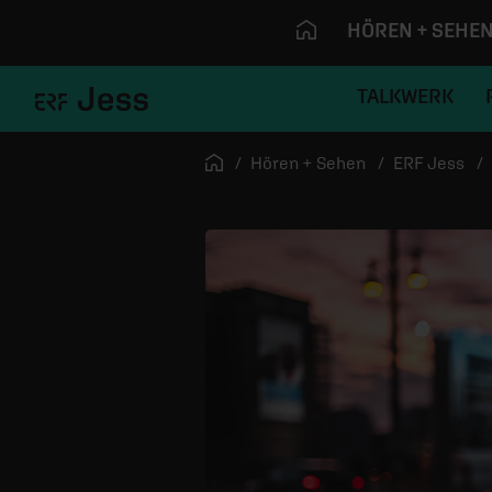
HÖREN + SEHE
TALKWERK
Navigation überspringen
Startseite
Hören + Sehen
ERF Jess