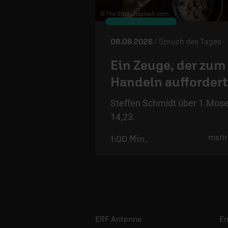
© The 5th /
unsplash.com
08.08.2026
/ Spruch des Tages
Ein Zeuge, der zum
Handeln auffordert
Steffen Schmidt über 1.Mos
14,23.
mehr
1:00 Min.
ERF Antenne
E