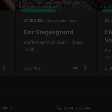
© Annie Spratt /
unsplash.com
© Flo Karr
07.08.2026
/ Spruch des Tages
06.
Der Siegesgrund
Ei
Ve
Steffen Schmidt über 1. Mose
14,20.
e
Ste
13,
mehr
0:51 Min.
0:5
mpfang
06441 957-1414