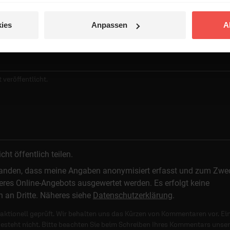
ies
Anpassen
A
 veröffentlicht.
t öffentlich teilen.
standen, dass meine Angaben anonymisiert erfasst und zum Zwe
res Online-Angebots ausgewertet werden. Es erfolgt keine
n an Dritte. Näheres siehe
Datenschutzerklärung
.
ktionell geprüft. Wir behalten uns das Kürzen von Kommentaren vor. Ei
besteht nicht. Bitte beachten Sie beim Schreiben Ihres Kommentars unse