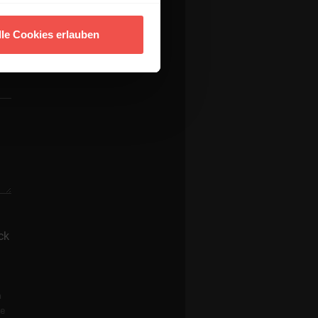
lle Cookies erlauben
ck
n
re