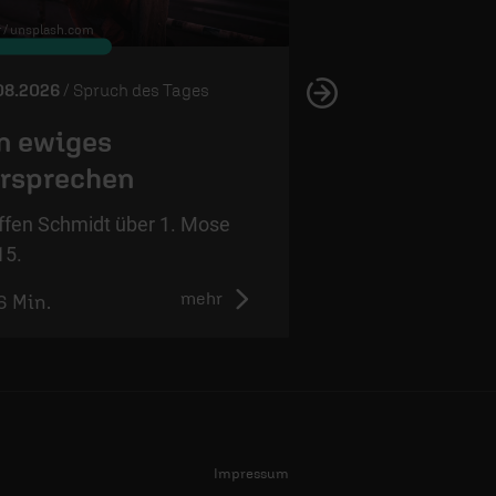
 /
unsplash.com
© Edward Virvel /
unsplash.com
08.2026
/ Spruch des Tages
05.08.2026
/ Spruch 
n ewiges
Wahres Vert
rsprechen
Steffen Schmidt ü
12,4.
ffen Schmidt über 1. Mose
15.
mehr
6 Min.
1:01 Min.
Impressum