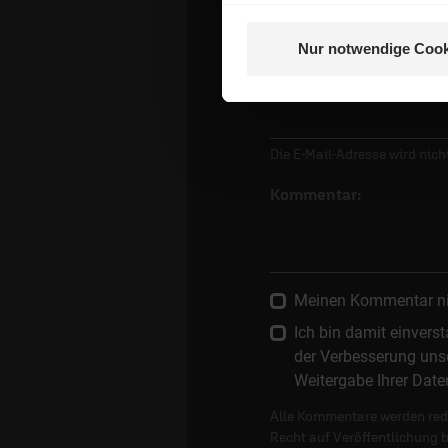
Name:
Nur notwendige Cook
E-Mail:
Die E-Mail-Adresse wird nicht
Kommentar:
Meinen Kommentar nich
Ich bin damit einver
der Verbesserung unse
Weitergabe Ihrer Date
Alle Kommentare werden reda
Recht auf Veröffentlichung 