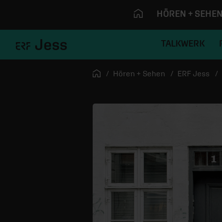
HÖREN + SEHE
TALKWERK
Navigation überspringen
Startseite
Hören + Sehen
ERF Jess