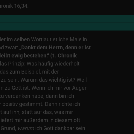
hronik 16,34.
der im selben Wortlaut etliche Male in
nd zwar:
„Dankt dem Herrn, denn er ist
eibt ewig bestehen.“ (
1. Chronik
 das Prinzip: Was häufig wiederholt
t das zum Beispiel, mit der
zu sein. Warum das wichtig ist? Weil
n zu Gott ist. Wenn ich mir vor Augen
zu verdanken habe, dann bin ich
positiv gestimmt. Dann richte ich
uf ihn, statt auf das, was mir
 liefert mir außerdem in diesem oft
 Grund,
warum
ich Gott dankbar sein