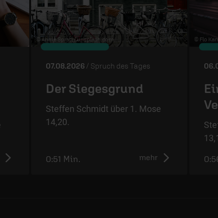
© Annie Spratt /
unsplash.com
© Flo Karr
07.08.2026
/ Spruch des Tages
06.
Der Siegesgrund
Ei
Ve
Steffen Schmidt über 1. Mose
14,20.
e
Ste
13,
mehr
0:51 Min.
0:5