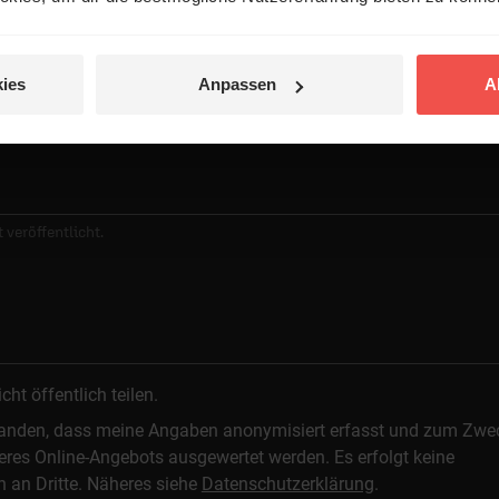
ies
Anpassen
A
 veröffentlicht.
t öffentlich teilen.
standen, dass meine Angaben anonymisiert erfasst und zum Zwe
res Online-Angebots ausgewertet werden. Es erfolgt keine
n an Dritte. Näheres siehe
Datenschutzerklärung
.