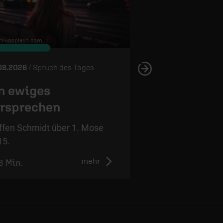
 /
unsplash.com
© Edward Virvel /
unsplash.com
08.2026
/ Spruch des Tages
05.08.2026
/ Spruch 
n ewiges
Wahres Vert
rsprechen
Steffen Schmidt ü
12,4.
ffen Schmidt über 1. Mose
15.
mehr
6 Min.
1:01 Min.