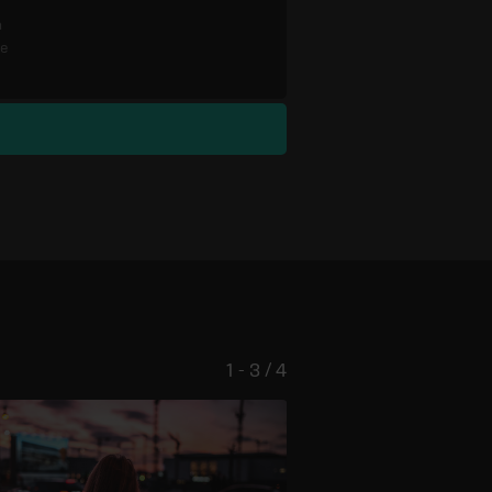
n
re
1 - 3 / 4