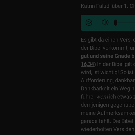
Katrin Faludi über 1. C
Es gibt da einen Vers, 
der Bibel vorkommt, u
gut und seine Gnade bl
16,34
)
In der Bibel gilt
wird, ist wichtig! So is
Aufforderung, dankbar 
Dankbarkeit ein Weg hi
führe,
wem
ich etwas 
demjenigen gegenüber 
meine Aufmerksamkeit a
gerade fehlt. Die Bibel
wiederholten Vers den