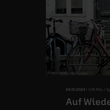
© Annie Spratt /
unsplash.com
04.10.2024
/ 1:05 Min. / 
Auf Wied