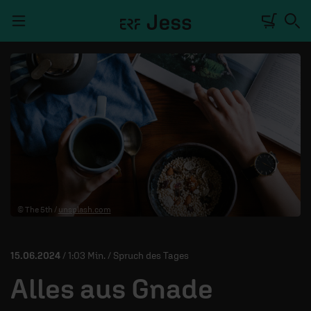
Navigation überspringen
TALKWERK
REPORTAGE
RADIO
DEINE APP
© The 5th /
unsplash.com
PODCASTS
MITMACHEN
15.06.2024
/ 1:03 Min. / Spruch des Tages
ÜBER UNS
Alles aus Gnade