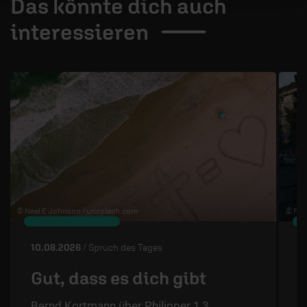
Das könnte dich auch
interessieren
1 / 4
© Neal E Johnson /
unsplash.com
© Flo 
10.08.2026
/ Spruch des Tages
0
Gut, dass es dich gibt
Bernd Kortmann über Philipper 1,3.
S