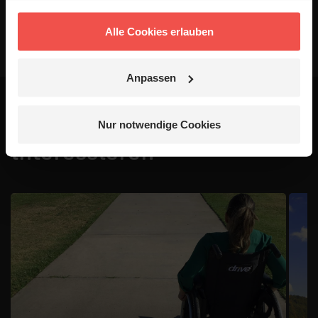
Alle Cookies erlauben
Anpassen
Das könnte dich auch
Nur notwendige Cookies
interessieren
1 / 4