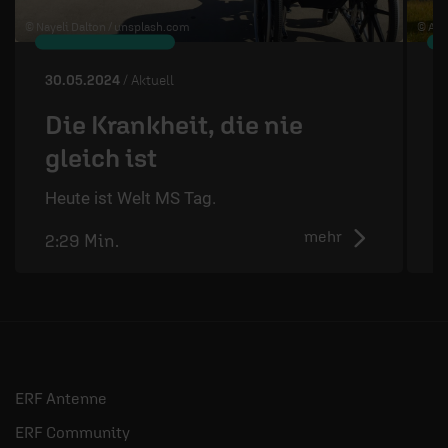
© Nayeli Dalton /
unsplash.com
© Art
30.05.2024
/ Aktuell
2
Die Krankheit, die nie
gleich ist
D
d
Heute ist Welt MS Tag.
mehr
2:29 Min.
2
ERF Antenne
ERF Community