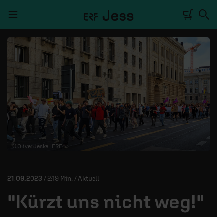
Navigation überspringen
TALKWERK
REPORTAGE
RADIO
DEINE APP
© Oliver Jeske | ERF
PODCASTS
MITMACHEN
21.09.2023
/ 2:19 Min. / Aktuell
ÜBER UNS
"Kürzt uns nicht weg!"