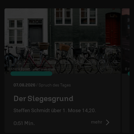
1 / 4
© Annie Spratt /
unsplash.com
© Flo 
07.08.2026
/ Spruch des Tages
0
Der Siegesgrund
Steffen Schmidt über 1. Mose 14,20.
S
mehr
0:51 Min.
0