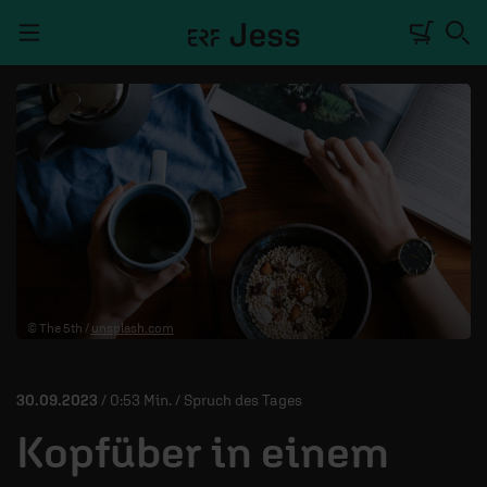
Navigation überspringen
TALKWERK
REPORTAGE
RADIO
DEINE APP
© The 5th /
unsplash.com
PODCASTS
MITMACHEN
30.09.2023
/ 0:53 Min. / Spruch des Tages
ÜBER UNS
Kopfüber in einem