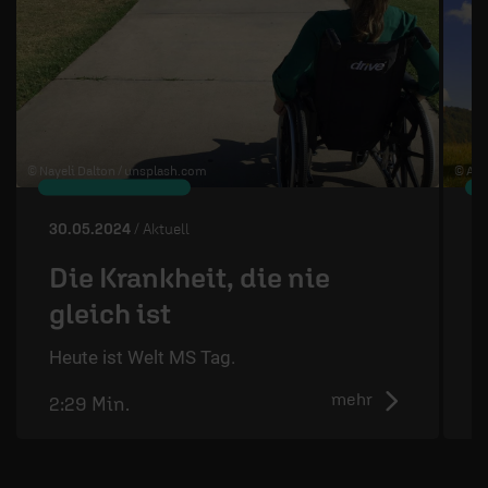
© Nayeli Dalton /
unsplash.com
© Art
30.05.2024
/ Aktuell
2
Die Krankheit, die nie
gleich ist
D
d
Heute ist Welt MS Tag.
mehr
2:29 Min.
2