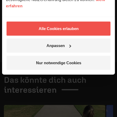
Alle Kommentare werden redaktionell geprüft. Wir behalten
erfahren
uns das Kürzen von Kommentaren vor. Ein Recht auf
Veröffentlichung besteht nicht. Bitte beachten Sie beim
Schreiben Ihres Kommentars unsere
Netiquette
.
Alle Cookies erlauben
Absenden
Anpassen
Nur notwendige Cookies
Das könnte dich auch
interessieren
1 / 4