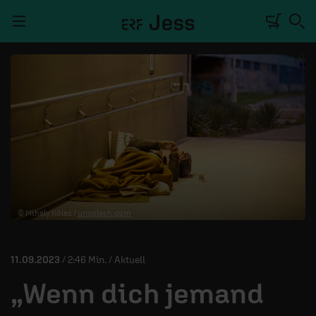
Navigation überspringen
TALKWERK
REPORTAGE
RADIO
DEINE APP
© Mihály Köles /
unsplash.com
PODCASTS
MITMACHEN
11.09.2023
/ 2:46 Min. / Aktuell
ÜBER UNS
„Wenn dich jemand