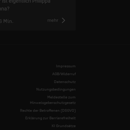
 ist eigentlich Philippa
nna?
mehr
6 Min.
2:55 Min.
Impressum
AGB/Widerruf
Datenschutz
Nutzungsbedingungen
Meldestelle zum
Hinweisgeberschutzgesetz
Rechte der Betroffenen (DSGVO)
Erklärung zur Barrierefreiheit
KI Grundsätze