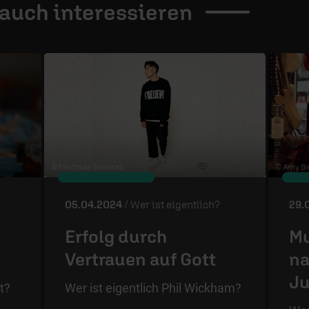
 auch
interessieren
© Fairtrade Services
© Amy Ba
05.04.2024
/ Wer ist eigentlich?
29.
Erfolg durch
Mu
Vertrauen auf Gott
na
J
t?
Wer ist eigentlich Phil Wickham?