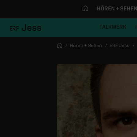
HÖREN + SEHE
TALKWERK
Navigation überspringen
Startseite
Hören + Sehen
ERF Jess