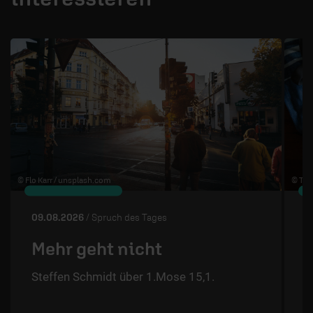
1 / 4
© Flo Karr /
unsplash.com
© The
09.08.2026
/ Spruch des Tages
0
Mehr geht nicht
Steffen Schmidt über 1.Mose 15,1.
S