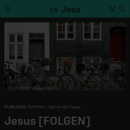
Navigation überspringen
TALKWERK
REPORTAGE
RADIO
DEINE APP
© Annie Spratt /
unsplash.com
PODCASTS
MITMACHEN
01.09.2023
/ 0:58 Min. / Spruch des Tages
ÜBER UNS
Jesus [FOLGEN]