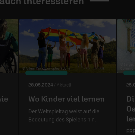
 auch
interessieren
© Sergei
© Artem Kniaz /
unsplash.com
Commons
28.05.2024
/ Aktuell
25.
nie
Wo Kinder viel lernen
Di
Os
Der Weltspieltag weist auf die
le
Bedeutung des Spielens hin.
ERF