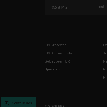
mehr
2:29 Min.
ERF Antenne
E
ERF Community
Jo
Gebet beim ERF
Ne
Spenden
Po
Pr
Schreib uns
© 2026 ERF