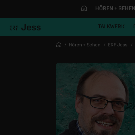
HÖREN + SEHE
TALKWERK
Navigation überspringen
Startseite
Hören + Sehen
ERF Jess