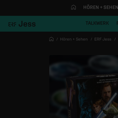
HÖREN + SEHE
TALKWERK
Navigation überspringen
Startseite
Hören + Sehen
ERF Jess