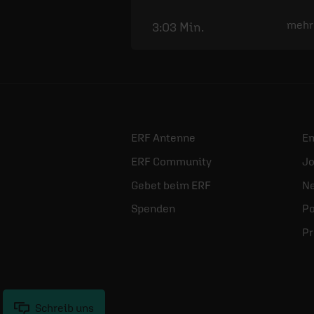
mehr
3:03 Min.
ERF Antenne
E
ERF Community
Jo
Gebet beim ERF
Ne
Spenden
Po
Pr
Schreib uns