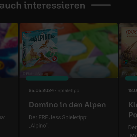
 auch
interessieren
© Piatnik Verlag
© Verlag
25.05.2024
/ Spieletipp
18.
Domino in den Alpen
Kl
Po
ua:
Der ERF Jess Spieletipp:
„Alpino“.
Der
„Mo