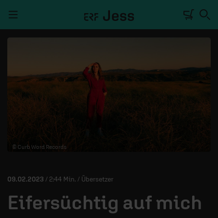
Navigation überspringen
TALKWERK
REPORTAGE
RADIO
DEINE APP
© Curb Word Records
PODCASTS
MITMACHEN
09.02.2023
/ 2:44 Min. / Übersetzer
ÜBER UNS
Eifersüchtig auf mich