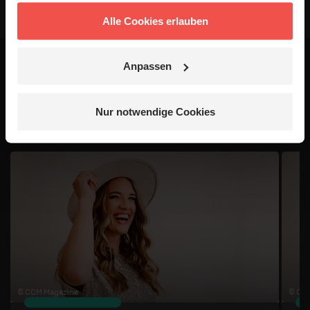
Alle Cookies erlauben
Anpassen
Das könnte dich auch
interessieren
Nur notwendige Cookies
1 / 4
© CCM Magazine
© CC