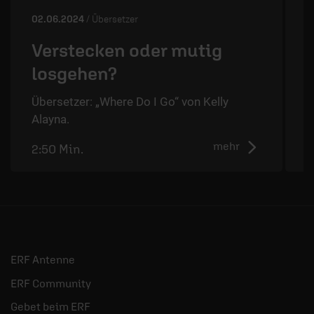
02.06.2024
/ Übersetzer
2
Verstecken oder mutig
losgehen?
Übersetzer: „Where Do I Go“ von Kelly
Ü
Alayna.
A
mehr
2:50 Min.
2
ERF Antenne
ERF Community
Gebet beim ERF