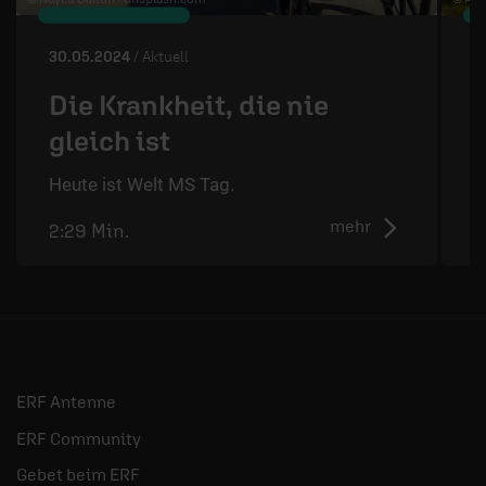
30.05.2024
/ Aktuell
2
Die Krankheit, die nie
gleich ist
D
d
Heute ist Welt MS Tag.
mehr
2:29 Min.
2
ERF Antenne
ERF Community
Gebet beim ERF