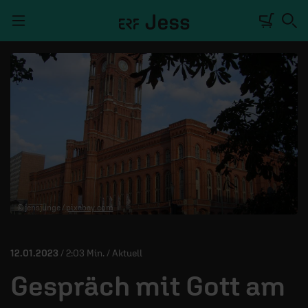
Navigation überspringen
TALKWERK
REPORTAGE
RADIO
DEINE APP
© jensjunge /
pixabay.com
PODCASTS
MITMACHEN
12.01.2023
/ 2:03 Min. / Aktuell
ÜBER UNS
Gespräch mit Gott am