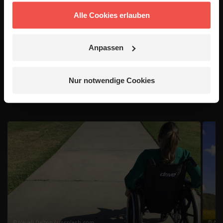
Alle Cookies erlauben
Anpassen
Das könnte dich auch
Nur notwendige Cookies
interessieren
1 / 4
© Nayeli Dalton /
unsplash.com
© Art