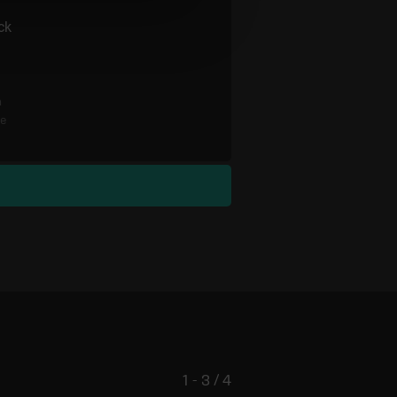
ck
n
re
1 - 3 / 4