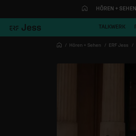
HÖREN + SEHE
TALKWERK
Navigation überspringen
Startseite
Hören + Sehen
ERF Jess