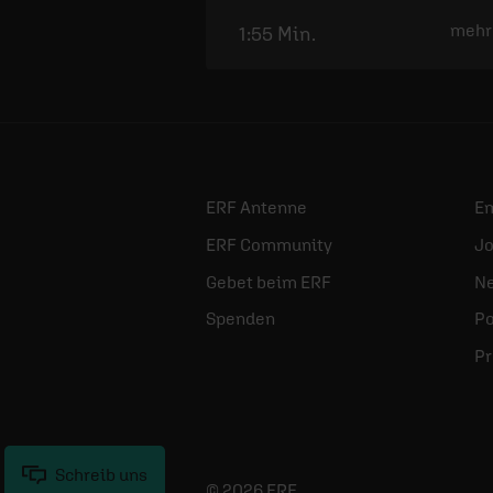
mehr
1:55 Min.
ERF Antenne
E
ERF Community
Jo
Gebet beim ERF
Ne
Spenden
Po
Pr
Schreib uns
© 2026 ERF