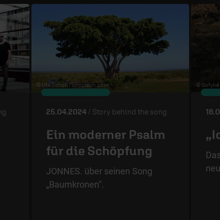
© Uta Scholl /
unsplash.com
© Sofyka
ng
25.04.2024
/ Story behind the song
18.
Ein moderner Psalm
„I
für die Schöpfung
Das
neu
JONNES. über seinen Song
„Baumkronen“.