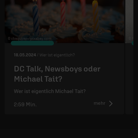
© cbaquiran /
pixabay.com
© Fai
18.05.2024
/ Wer ist eigentlich?
0
DC Talk, Newsboys oder
Michael Tait?
Wer ist eigentlich Michael Tait?
W
mehr
2:59 Min.
2