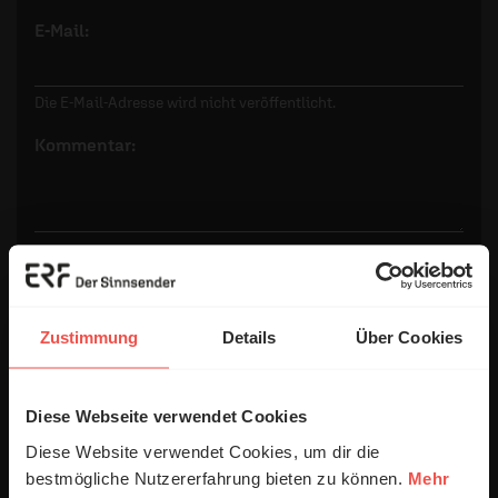
E-Mail:
Die E-Mail-Adresse wird nicht veröffentlicht.
Kommentar:
Meinen Kommentar nicht öffentlich teilen.
Ich bin damit einverstanden, dass meine Angaben
anonymisiert erfasst und zum Zweck der
Zustimmung
Details
Über Cookies
Verbesserung unseres Online-Angebots
ausgewertet werden. Es erfolgt keine Weitergabe
Ihrer Daten an Dritte. Näheres siehe
Diese Webseite verwendet Cookies
Datenschutzerklärung
.
Diese Website verwendet Cookies, um dir die
Alle Kommentare werden redaktionell geprüft. Wir behalten
bestmögliche Nutzererfahrung bieten zu können.
Mehr
uns das Kürzen von Kommentaren vor. Ein Recht auf