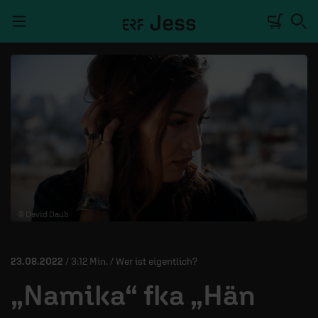
Navigation überspringen
TALKWERK
REPORTAGE
RADIO
DEINE APP
© David Daub
PODCASTS
MITMACHEN
23.08.2022
/ 3:12 Min. / Wer ist eigentlich?
ÜBER UNS
„Namika“ fka „Hän