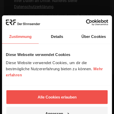
Ihrer Daten an Dritte. Näheres siehe
Datenschutzerklärung
.
Alle Kommentare werden redaktionell geprüft. Wir behalten
uns das Kürzen von Kommentaren vor. Ein Recht auf
Veröffentlichung besteht nicht. Bitte beachten Sie beim
Schreiben Ihres Kommentars unsere
Netiquette
.
Zustimmung
Details
Über Cookies
Absenden
Diese Webseite verwendet Cookies
Diese Website verwendet Cookies, um dir die
bestmögliche Nutzererfahrung bieten zu können.
Mehr
erfahren
Das könnte dich auch
Alle Cookies erlauben
interessieren
1 / 4
Anpassen