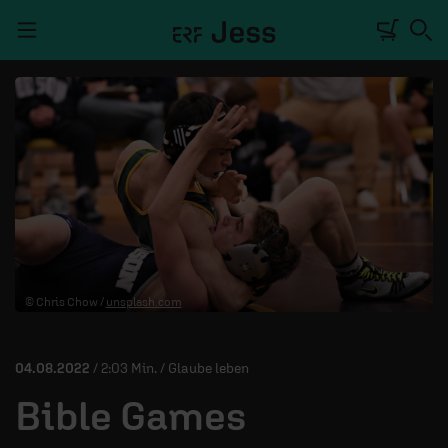
Navigation überspringen
TALKWERK
REPORTAGE
RADIO
DEINE APP
© Chris Chow /
unsplash.com
PODCASTS
MITMACHEN
04.08.2022
/ 2:03 Min. / Glaube leben
ÜBER UNS
Bible Games