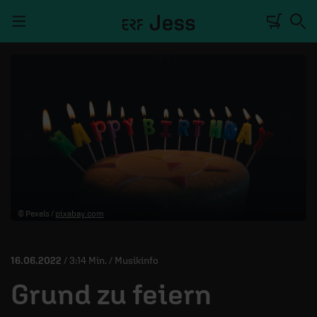
Navigation überspringen
TALKWERK
REPORTAGE
RADIO
DEINE APP
© Pexels /
pixabay.com
PODCASTS
MITMACHEN
16.06.2022
/ 3:14 Min. / Musikinfo
ÜBER UNS
Grund zu feiern