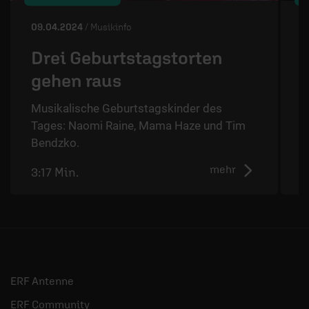
09.04.2024
/ Musikinfo
0
Drei Geburtstagstorten
gehen raus
„
G
Musikalische Geburtstagskinder des
Tages: Naomi Raine, Mama Haze und Tim
Bendzko.
mehr
3:17 Min.
2
ERF Antenne
ERF Community