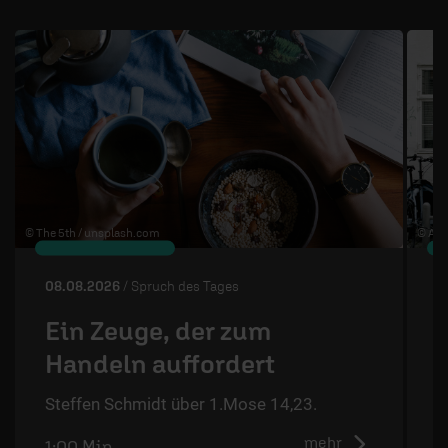
1 / 4
© The 5th /
unsplash.com
© Ann
08.08.2026
/ Spruch des Tages
0
Ein Zeuge, der zum
Handeln auffordert
S
Steffen Schmidt über 1.Mose 14,23.
mehr
1:00 Min.
0