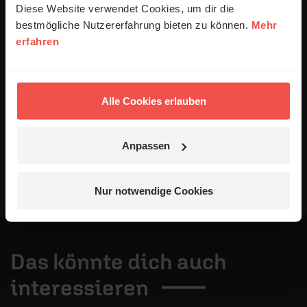
ausgewertet werden. Es erfolgt keine Weitergabe
Diese Website verwendet Cookies, um dir die
Ihrer Daten an Dritte. Näheres siehe
bestmögliche Nutzererfahrung bieten zu können.
Mehr
Datenschutzerklärung
.
erfahren
Alle Kommentare werden redaktionell geprüft. Wir behalten
uns das Kürzen von Kommentaren vor. Ein Recht auf
Veröffentlichung besteht nicht. Bitte beachten Sie beim
Schreiben Ihres Kommentars unsere
Netiquette
.
Alle Cookies erlauben
Absenden
Anpassen
Nur notwendige Cookies
Das könnte dich auch
interessieren