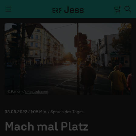
Navigation überspringen
TALKWERK
REPORTAGE
RADIO
DEINE APP
© Flo Karr /
unsplash.com
PODCASTS
MITMACHEN
08.05.2022
/ 1:08 Min. / Spruch des Tages
ÜBER UNS
Mach mal Platz