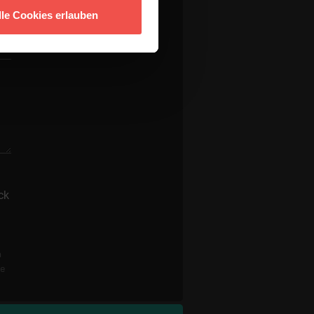
lle Cookies erlauben
ck
n
re