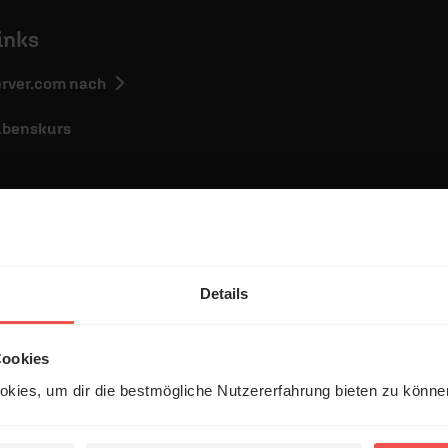
inks
server.com nach
ubenskurs
Details
entar
Cookies
kies, um dir die bestmögliche Nutzererfahrung bieten zu könn