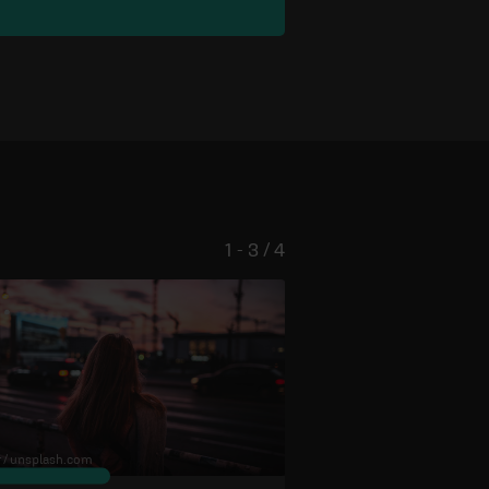
1 - 3 / 4
 /
unsplash.com
© Edward Virvel /
unsplash.com