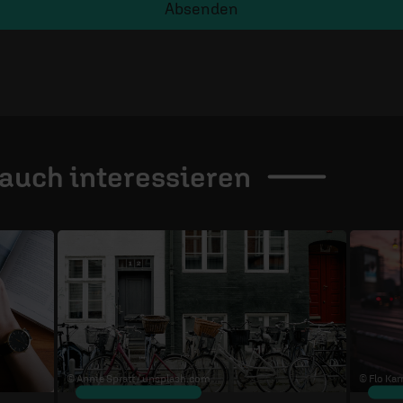
Absenden
 auch
interessieren
© Annie Spratt /
unsplash.com
© Flo Karr