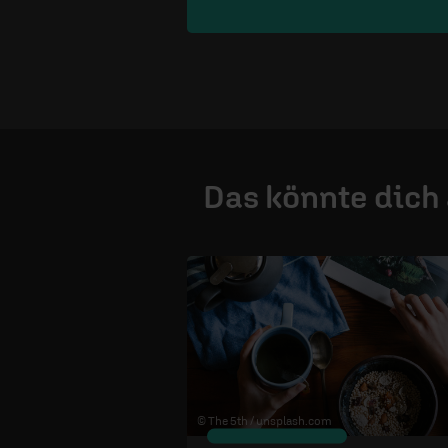
Das könnte dich
© The 5th /
unsplash.com