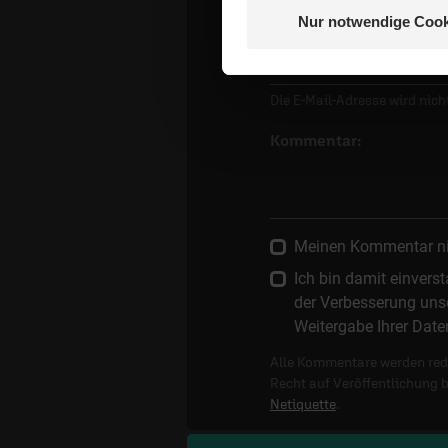
Nur notwendige Cook
E-Mail:
Die E-Mail-Adresse wird nicht
Kommentar:
Meinen Kommentar nich
Ich bin damit einver
der Verbesserung unse
Weitergabe Ihrer Date
Alle Kommentare werden reda
Recht auf Veröffentlichung 
Netiquette
.