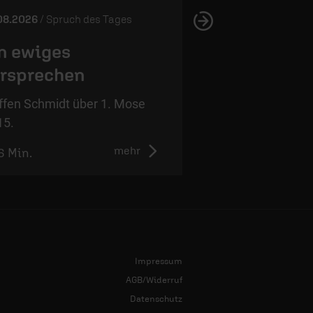
08.2026
/ Spruch des Tages
05.08.2026
/ Spruch 
n ewiges
Wahres Vert
rsprechen
Steffen Schmidt ü
12,4.
ffen Schmidt über 1. Mose
15.
mehr
6 Min.
1:01 Min.
Impressum
AGB/Widerruf
Datenschutz