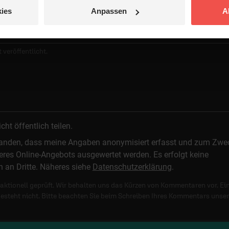
ies
Anpassen
A
 veröffentlicht.
t öffentlich teilen.
standen, dass meine Angaben anonymisiert erfasst und zum Zwe
res Online-Angebots ausgewertet werden. Es erfolgt keine
n an Dritte. Näheres siehe
Datenschutzerklärung
.
ktionell geprüft. Wir behalten uns das Kürzen von Kommentaren vor. Ei
besteht nicht. Bitte beachten Sie beim Schreiben Ihres Kommentars unse