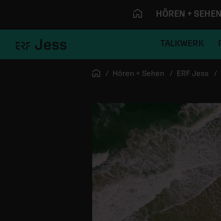
HÖREN + SEHE
TALKWERK
Navigation überspringen
Startseite
Hören + Sehen
ERF Jess