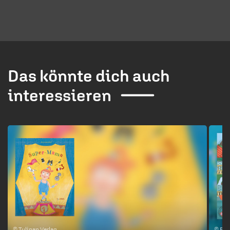
Das könnte dich auch
interessieren
1 / 4
© Tulipan Verlag
© Fis