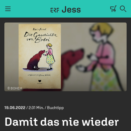
Navigation überspringen
TALKWERK
REPORTAGE
RADIO
DEINE APP
© BOHEM
PODCASTS
MITMACHEN
19.06.2022
/ 2:31 Min. / Buchtipp
ÜBER UNS
Damit das nie wieder