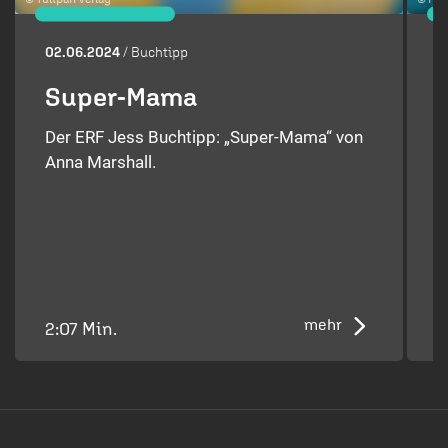
02.06.2024
/ Buchtipp
2
Super-Mama
Der ERF Jess Buchtipp: „Super-Mama“ von
Anna Marshall.
D
G
F
mehr
2:07 Min.
2