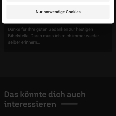
Nutzern veröffentlichten Kommentare.
Nur notwendige Cookies
Ursula
/
04.07.2025, 8:19 Uhr
Danke für Ihre guten Gedanken zur heutigen
Bibelstelle! Daran muss ich mich immer wieder
selber erinnern...
Das könnte dich auch
interessieren
1 / 4