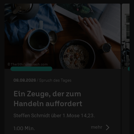
© The 5th /
unsplash.com
© Ann
08.08.2026
/ Spruch des Tages
0
Ein Zeuge, der zum
Handeln auffordert
S
Steffen Schmidt über 1.Mose 14,23.
mehr
1:00 Min.
0