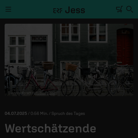
Navigation überspringen
TALKWERK
REPORTAGE
RADIO
DEINE APP
© Annie Spratt /
unsplash.com
PODCASTS
MITMACHEN
04.07.2025
/ 0:56 Min. / Spruch des Tages
ÜBER UNS
Wertschätzende