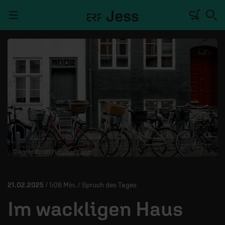
Navigation überspringen
TALKWERK
REPORTAGE
RADIO
DEINE APP
© Annie Spratt /
unsplash.com
PODCASTS
MITMACHEN
21.02.2025
/ 1:08 Min. / Spruch des Tages
ÜBER UNS
Im wackligen Haus