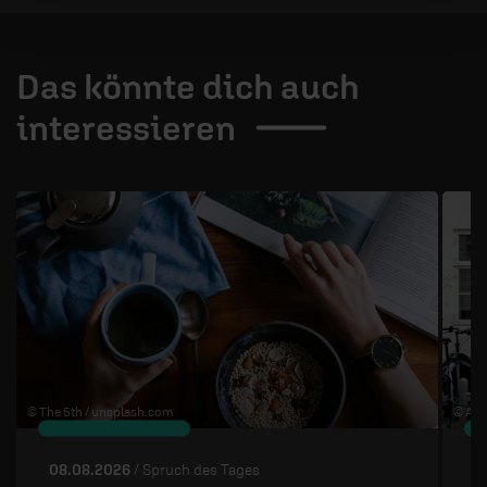
Das könnte dich auch
interessieren
1 / 4
© The 5th /
unsplash.com
© Ann
08.08.2026
/ Spruch des Tages
0