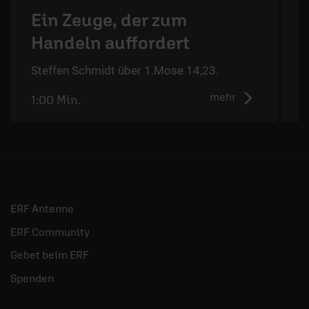
Ein Zeuge, der zum
Handeln auffordert
S
Steffen Schmidt über 1.Mose 14,23.
mehr
1:00 Min.
0
ERF Antenne
ERF Community
Gebet beim ERF
Spenden