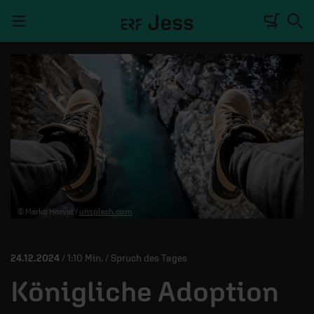
Navigation überspringen
TALKWERK
REPORTAGE
RADIO
DEINE APP
© Marko Horvat /
unsplash.com
PODCASTS
MITMACHEN
24.12.2024
/ 1:10 Min. / Spruch des Tages
ÜBER UNS
Königliche Adoption