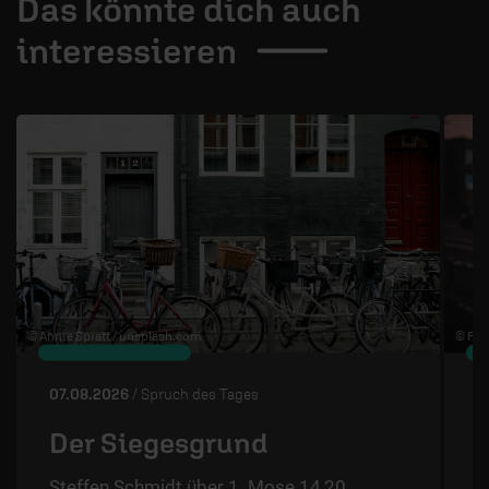
Das könnte dich auch
interessieren
1 / 4
© Annie Spratt /
unsplash.com
© Flo 
07.08.2026
/ Spruch des Tages
0
Der Siegesgrund
Steffen Schmidt über 1. Mose 14,20.
S