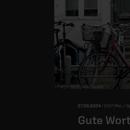
© Annie Spratt /
unsplash.com
27.09.2024
/ 0:57 Min. /
Gute Wor