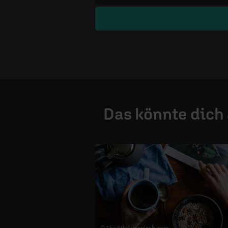
Das könnte dich
© The 5th /
unsplash.com