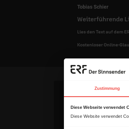
Tobias Schier
Weiterführende L
Lies den Text auf dem E
Kostenloser Online-Gla
Zustimmung
Dein Komm
Diese Webseite verwendet 
Diese Website verwendet Coo
Name: