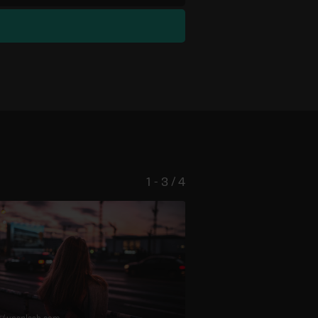
1 - 3 / 4
 /
unsplash.com
© Edward Virvel /
unsplash.com