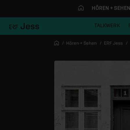
HÖREN + SEHE
TALKWERK
Navigation überspringen
Startseite
Hören + Sehen
ERF Jess