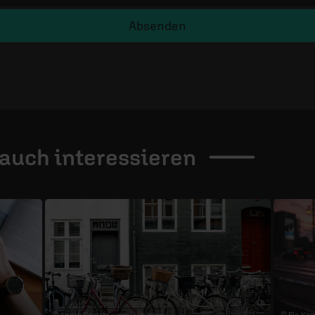
Absenden
 auch
interessieren
© Annie Spratt /
unsplash.com
© Flo Karr