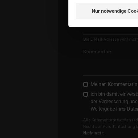
Nur notwendige Cook
E-Mail:
Die E-Mail-Adresse wird nicht
Kommentar:
Meinen Kommentar nich
Ich bin damit einver
der Verbesserung unse
Weitergabe Ihrer Date
Alle Kommentare werden reda
Recht auf Veröffentlichung 
Netiquette
.