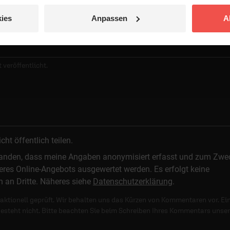
ies
Anpassen
A
 veröffentlicht.
t öffentlich teilen.
standen, dass meine Angaben anonymisiert erfasst und zum Zwe
res Online-Angebots ausgewertet werden. Es erfolgt keine
n an Dritte. Näheres siehe
Datenschutzerklärung
.
ktionell geprüft. Wir behalten uns das Kürzen von Kommentaren vor. Ei
besteht nicht. Bitte beachten Sie beim Schreiben Ihres Kommentars unse