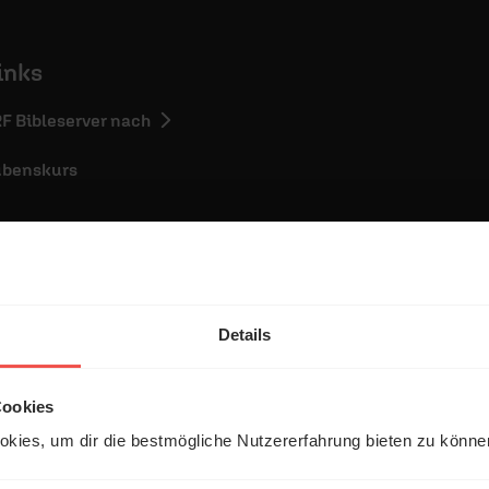
inks
RF Bibleserver nach
ubenskurs
Details
entar
Cookies
kies, um dir die bestmögliche Nutzererfahrung bieten zu könn