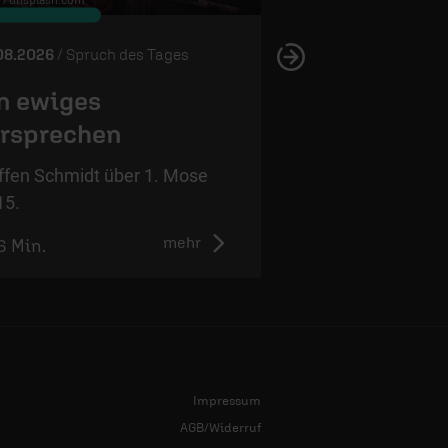
08.2026
/ Spruch des Tages
05.08.2026
/ Spruch 
n ewiges
Wahres Vert
rsprechen
Steffen Schmidt ü
12,4.
ffen Schmidt über 1. Mose
15.
mehr
6 Min.
1:01 Min.
Impressum
AGB/Widerruf