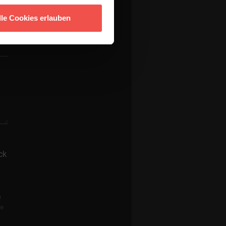
lle Cookies erlauben
ck
n
re