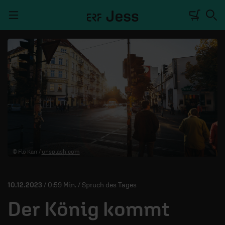
Navigation überspringen
TALKWERK
REPORTAGE
RADIO
DEINE APP
© Flo Karr /
unsplash.com
PODCASTS
MITMACHEN
10.12.2023
/ 0:59 Min. / Spruch des Tages
ÜBER UNS
Der König kommt