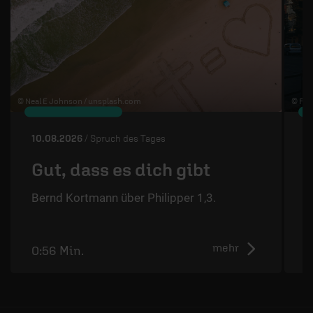
© Neal E Johnson /
unsplash.com
© Flo 
10.08.2026
/ Spruch des Tages
0
Gut, dass es dich gibt
Bernd Kortmann über Philipper 1,3.
S
mehr
0:56 Min.
1