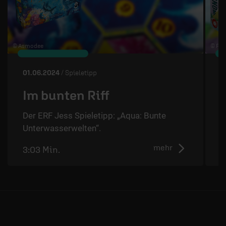
© Asmodee
© Pia
01.06.2024
/ Spieletipp
2
Im bunten Riff
Der ERF Jess Spieletipp: „Aqua: Bunte
D
Unterwasserwelten“.
mehr
3:03 Min.
2