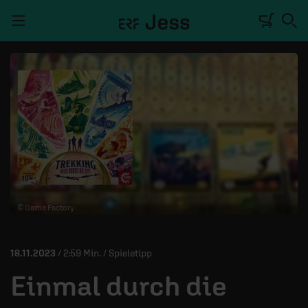
Navigation überspringen
TALKWERK
REPORTAGE
RADIO
DEINE APP
© Game Factory
PODCASTS
MITMACHEN
18.11.2023
/ 2:59 Min. / Spieletipp
ÜBER UNS
Einmal durch die