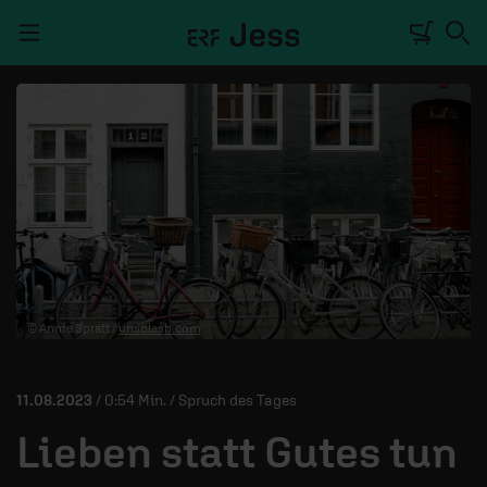
Navigation überspringen
TALKWERK
REPORTAGE
RADIO
DEINE APP
© Annie Spratt /
unsplash.com
PODCASTS
MITMACHEN
11.08.2023
/ 0:54 Min. / Spruch des Tages
ÜBER UNS
Lieben statt Gutes tun