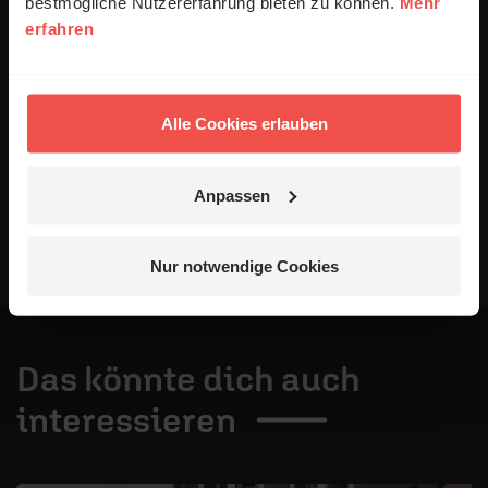
bestmögliche Nutzererfahrung bieten zu können.
Mehr
Datenschutzerklärung
.
erfahren
Alle Kommentare werden redaktionell geprüft. Wir behalten
uns das Kürzen von Kommentaren vor. Ein Recht auf
Veröffentlichung besteht nicht. Bitte beachten Sie beim
Schreiben Ihres Kommentars unsere
Netiquette
.
Alle Cookies erlauben
Absenden
Anpassen
Nur notwendige Cookies
Das könnte dich auch
interessieren
1 / 4