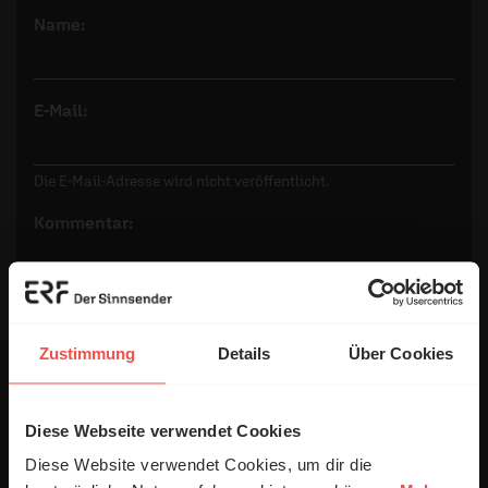
Name:
E-Mail:
Die E-Mail-Adresse wird nicht veröffentlicht.
Kommentar:
Meinen Kommentar nicht öffentlich teilen.
Zustimmung
Details
Über Cookies
Ich bin damit einverstanden, dass meine Angaben
anonymisiert erfasst und zum Zweck der
Verbesserung unseres Online-Angebots
Diese Webseite verwendet Cookies
ausgewertet werden. Es erfolgt keine Weitergabe
Diese Website verwendet Cookies, um dir die
Ihrer Daten an Dritte. Näheres siehe