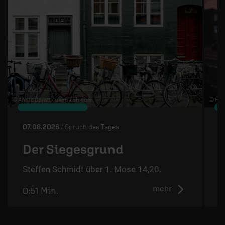
© Annie Spratt /
unsplash.com
© Flo 
07.08.2026
/ Spruch des Tages
0
Der Siegesgrund
Steffen Schmidt über 1. Mose 14,20.
S
mehr
0:51 Min.
0