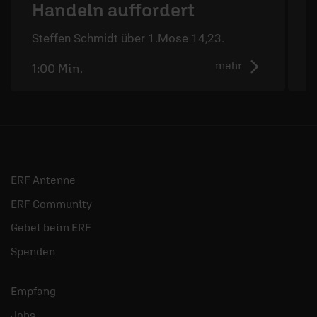
Handeln auffordert
S
Steffen Schmidt über 1.Mose 14,23.
mehr
1:00 Min.
0
ERF Antenne
ERF Community
Gebet beim ERF
Spenden
Empfang
Jobs