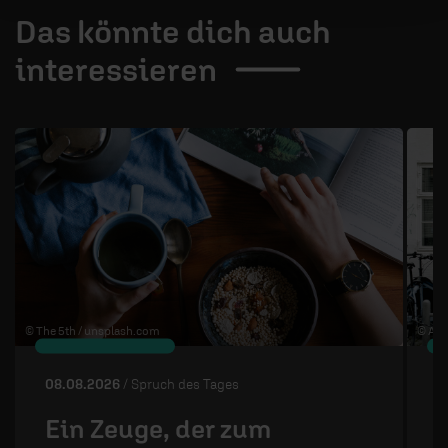
Das könnte dich auch
interessieren
1 / 4
© The 5th /
unsplash.com
© Ann
08.08.2026
/ Spruch des Tages
0
Ein Zeuge, der zum