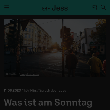
Navigation überspringen
TALKWERK
REPORTAGE
RADIO
DEINE APP
© Flo Karr /
unsplash.com
PODCASTS
MITMACHEN
11.06.2023
/ 1:07 Min. / Spruch des Tages
ÜBER UNS
Was ist am Sonntag