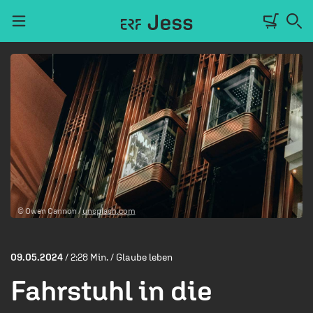
Navigation überspringen
TALKWERK
REPORTAGE
RADIO
DEINE APP
© Owen Cannon /
unsplash.com
PODCASTS
MITMACHEN
09.05.2024
/ 2:28 Min. / Glaube leben
ÜBER UNS
Fahrstuhl in die