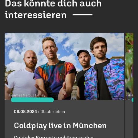
Das könnte dich auch
interessieren
1 / 4
© James Marcus Haney
© Piu
06.08.2024
/ Glaube leben
3
Coldplay live in München
Coldplay-Konzerte gehören zu den