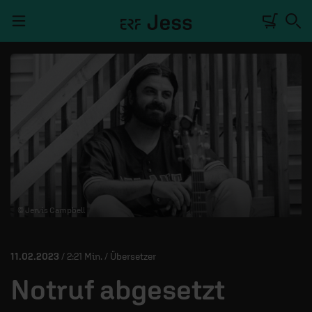
Navigation überspringen
TALKWERK
REPORTAGE
RADIO
DEINE APP
© Jervis Campbell
PODCASTS
MITMACHEN
11.02.2023
/ 2:21 Min. / Übersetzer
ÜBER UNS
Notruf abgesetzt