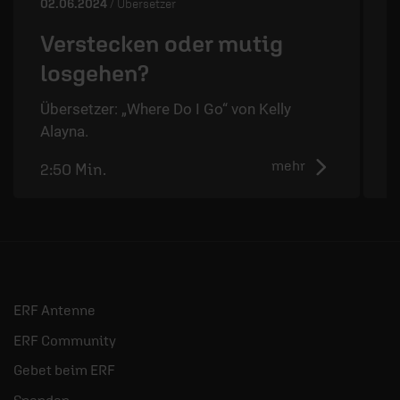
02.06.2024
/ Übersetzer
2
Verstecken oder mutig
losgehen?
Übersetzer: „Where Do I Go“ von Kelly
Ü
Alayna.
A
mehr
2:50 Min.
2
ERF Antenne
ERF Community
Gebet beim ERF
Spenden