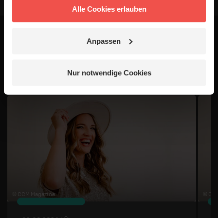
Alle Cookies erlauben
Anpassen
Das könnte dich auch
interessieren
Nur notwendige Cookies
1 / 4
© CCM Magazine
© CC