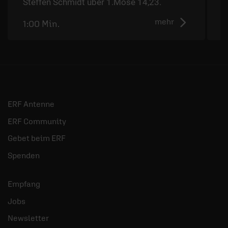
Steffen Schmidt über 1.Mose 14,23.
mehr
1:00 Min.
0
ERF Antenne
ERF Community
Gebet beim ERF
Spenden
Empfang
Jobs
Newsletter