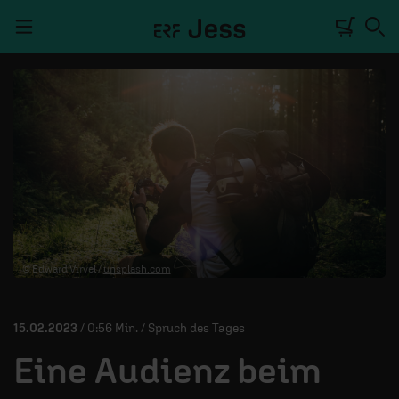
Navigation überspringen
TALKWERK
REPORTAGE
RADIO
DEINE APP
© Edward Virvel /
unsplash.com
PODCASTS
MITMACHEN
15.02.2023
/ 0:56 Min. / Spruch des Tages
ÜBER UNS
Eine Audienz beim