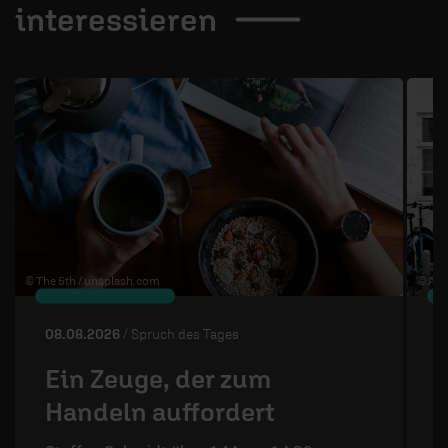
interessieren
1 / 4
© The 5th /
unsplash.com
© Ann
08.08.2026
/ Spruch des Tages
0
Ein Zeuge, der zum
Handeln auffordert
S