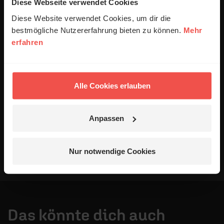
anonymisiert erfasst und zum Zweck der
Diese Webseite verwendet Cookies
Verbesserung unseres Online-Angebots
Diese Website verwendet Cookies, um dir die
ausgewertet werden. Es erfolgt keine Weitergabe
bestmögliche Nutzererfahrung bieten zu können.
Mehr
Ihrer Daten an Dritte. Näheres siehe
erfahren
Datenschutzerklärung
.
Alle Kommentare werden redaktionell geprüft. Wir behalten
uns das Kürzen von Kommentaren vor. Ein Recht auf
Alle Cookies erlauben
Veröffentlichung besteht nicht. Bitte beachten Sie beim
Schreiben Ihres Kommentars unsere
Netiquette
.
Anpassen
Absenden
Nur notwendige Cookies
Das könnte dich auch