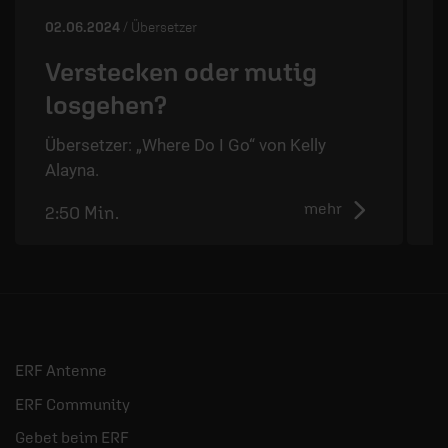
02.06.2024
/ Übersetzer
2
Verstecken oder mutig
losgehen?
Übersetzer: „Where Do I Go“ von Kelly
Ü
Alayna.
A
mehr
2:50 Min.
2
ERF Antenne
ERF Community
Gebet beim ERF