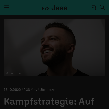
Navigation überspringen
TALKWERK
REPORTAGE
RADIO
DEINE APP
© Evan Craft
PODCASTS
MITMACHEN
23.10.2022
/ 2:36 Min. / Übersetzer
ÜBER UNS
Kampfstrategie: Auf