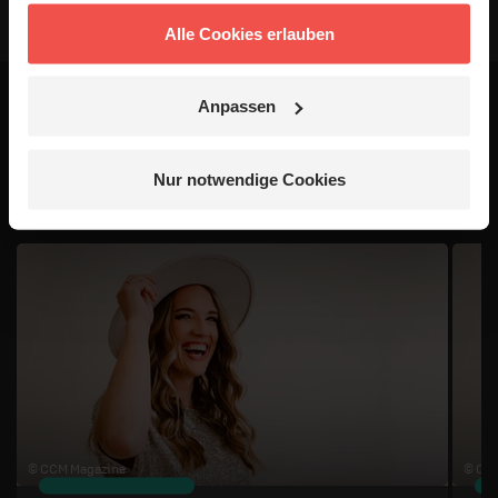
Alle Cookies erlauben
Anpassen
Das könnte dich auch
interessieren
Nur notwendige Cookies
1 / 4
© CCM Magazine
© CC