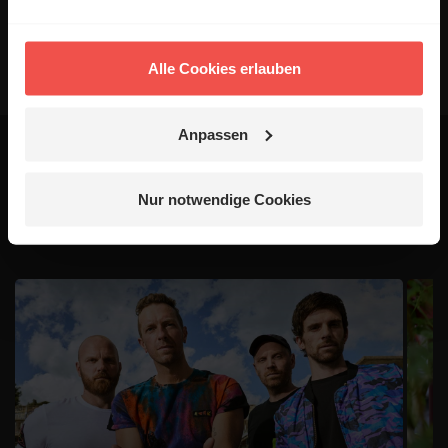
Alle Cookies erlauben
Anpassen
Das könnte dich auch
Nur notwendige Cookies
interessieren
1 / 4