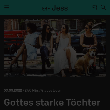
Navigation überspringen
TALKWERK
REPORTAGE
RADIO
DEINE APP
© Chris Murray /
unsplash.com
PODCASTS
MITMACHEN
03.09.2022
/ 2:50 Min. / Glaube leben
ÜBER UNS
Gottes starke Töchter