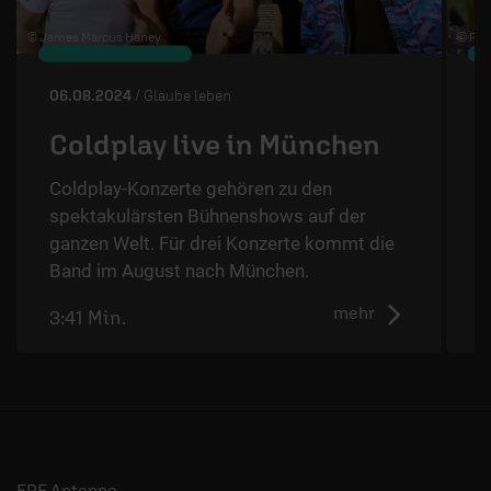
© James Marcus Haney
© Piu
06.08.2024
/ Glaube leben
3
Coldplay live in München
Coldplay-Konzerte gehören zu den
spektakulärsten Bühnenshows auf der
D
ganzen Welt. Für drei Konzerte kommt die
Band im August nach München.
mehr
3:41 Min.
2
ERF Antenne