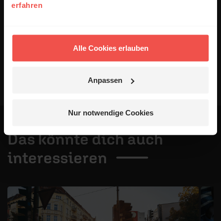
uns das Kürzen von Kommentaren vor. Ein Recht auf
erfahren
Veröffentlichung besteht nicht. Bitte beachten Sie beim
Schreiben Ihres Kommentars unsere
Netiquette
.
Absenden
Alle Cookies erlauben
Anpassen
Nur notwendige Cookies
Das könnte dich auch
interessieren
1 / 4