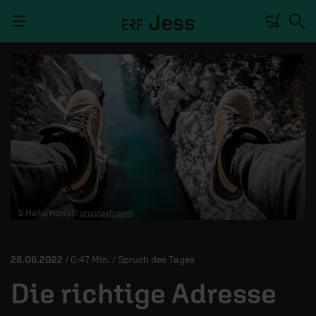
Navigation überspringen
TALKWERK
REPORTAGE
RADIO
DEINE APP
© Marko Horvat /
unsplash.com
PODCASTS
MITMACHEN
28.06.2022
/ 0:47 Min. / Spruch des Tages
ÜBER UNS
Die richtige Adresse