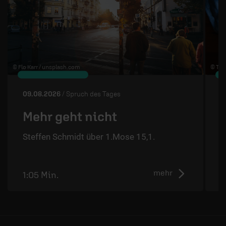
© Flo Karr /
unsplash.com
© The
09.08.2026
/ Spruch des Tages
0
Mehr geht nicht
Steffen Schmidt über 1.Mose 15,1.
S
mehr
1:05 Min.
1