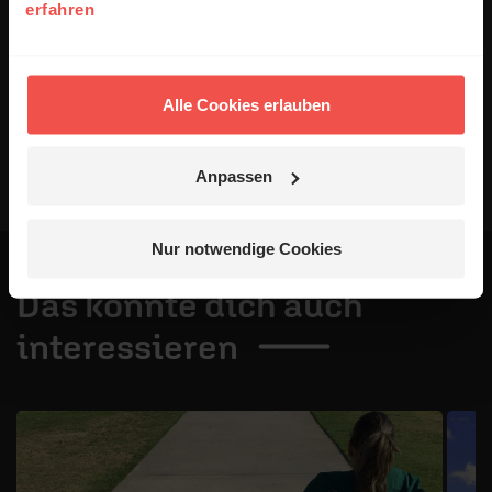
erfahren
Veröffentlichung besteht nicht. Bitte beachten Sie beim
Schreiben Ihres Kommentars unsere
Netiquette
.
Absenden
Alle Cookies erlauben
Anpassen
Nur notwendige Cookies
Das könnte dich auch
interessieren
1 / 4