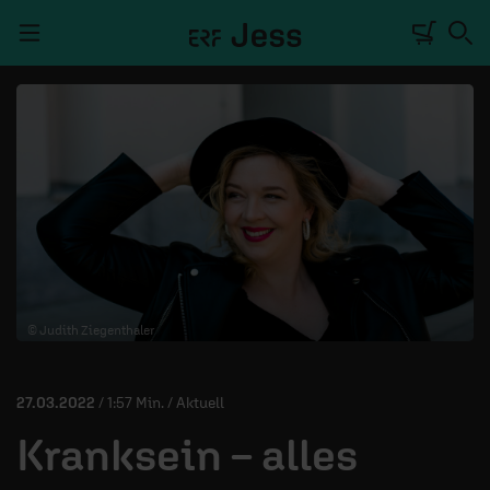
Navigation überspringen
TALKWERK
REPORTAGE
RADIO
DEINE APP
© Judith Ziegenthaler
PODCASTS
MITMACHEN
27.03.2022
/ 1:57 Min. / Aktuell
ÜBER UNS
Kranksein – alles