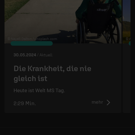
© Nayeli Dalton /
unsplash.com
© Art
30.05.2024
/ Aktuell
2
Die Krankheit, die nie
gleich ist
D
d
Heute ist Welt MS Tag.
mehr
2:29 Min.
2