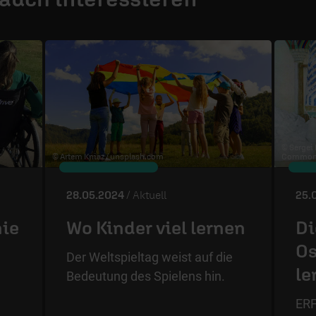
© Sergei
© Artem Kniaz /
unsplash.com
Commons
28.05.2024
/ Aktuell
25.
nie
Wo Kinder viel lernen
Di
Os
Der Weltspieltag weist auf die
le
Bedeutung des Spielens hin.
ERF