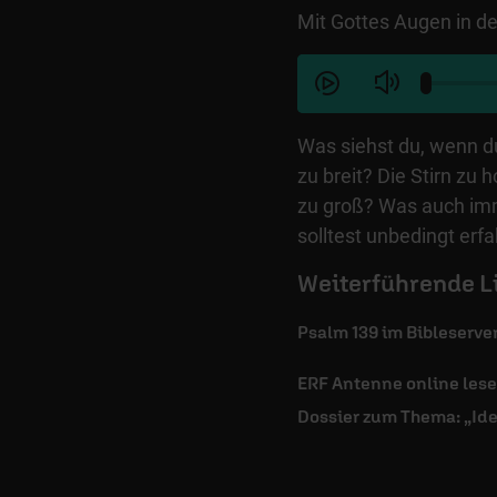
Mit Gottes Augen in d
Was siehst du, wenn du
zu breit? Die Stirn zu
zu groß? Was auch imm
solltest unbedingt erfa
Weiterführende L
Psalm 139 im Bibleserve
ERF Antenne online les
Dossier zum Thema: „Ide