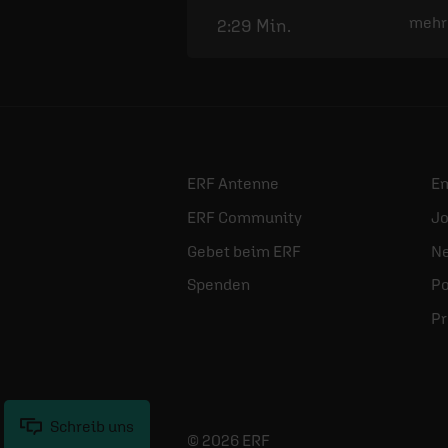
mehr
2:29 Min.
ERF Antenne
E
ERF Community
Jo
Gebet beim ERF
Ne
Spenden
Po
Pr
Schreib uns
© 2026 ERF