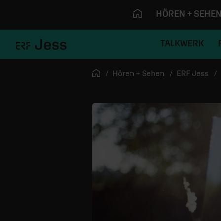
HÖREN + SEHE
TALKWERK
Navigation überspringen
Startseite
Hören + Sehen
ERF Jess