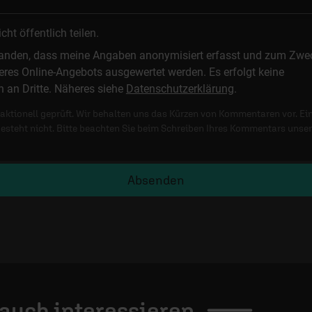
t öffentlich teilen.
standen, dass meine Angaben anonymisiert erfasst und zum Zwe
res Online-Angebots ausgewertet werden. Es erfolgt keine
n an Dritte. Näheres siehe
Datenschutzerklärung
.
ktionell geprüft. Wir behalten uns das Kürzen von Kommentaren vor. Ei
besteht nicht. Bitte beachten Sie beim Schreiben Ihres Kommentars unse
Absenden
 auch
interessieren