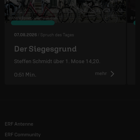
© Annie Spratt /
unsplash.com
© Flo 
07.08.2026
/ Spruch des Tages
0
Der Siegesgrund
Steffen Schmidt über 1. Mose 14,20.
S
mehr
0:51 Min.
0
ERF Antenne
ERF Community