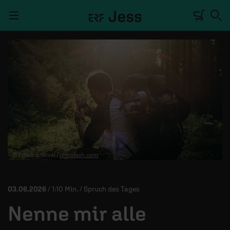
Navigation überspringen
TALKWERK
REPORTAGE
RADIO
DEINE APP
© Edward Virvel /
unsplash.com
PODCASTS
MITMACHEN
03.06.2026
/ 1:10 Min. / Spruch des Tages
ÜBER UNS
Nenne mir alle