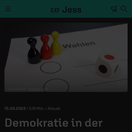
Navigation überspringen
TALKWERK
REPORTAGE
RADIO
DEINE APP
© blickpixel /
pixabay.com
PODCASTS
MITMACHEN
15.09.2023
/ 2:18 Min. / Aktuell
ÜBER UNS
Demokratie in der