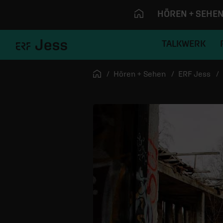
HÖREN + SEHE
TALKWERK
Navigation überspringen
Startseite
Hören + Sehen
ERF Jess