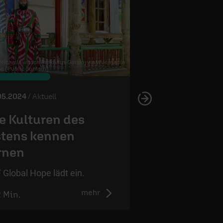
 Michailowitsch Prokudin-Gorski, via Wikimedia
 [Public domain]
© InstagramFOTOGRAFIN /
pixab
05.2024
/ Aktuell
23.05.2024
/ Aktuell
e Kulturen des
„Die Würde 
tens kennen
Menschen is
rnen
unantastbar
 Global Hope lädt ein.
Das Grundgesetz w
mehr
2 Min.
2:50 Min.