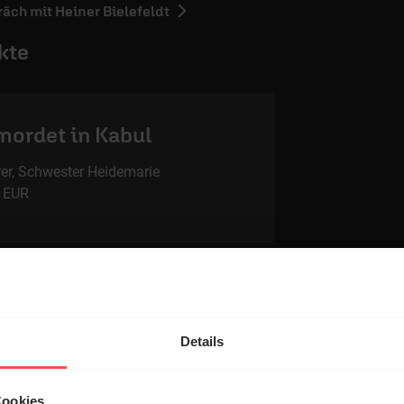
ch mit Heiner Bielefeldt
kte
mordet in Kabul
er, Schwester Heidemarie
5 EUR
em Shop unterstützen Sie die Arbeit des ERF.
Details
Cookies