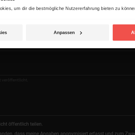
entar
kies, um dir die bestmögliche Nutzererfahrung bieten zu könn
ies
Anpassen
A
 veröffentlicht.
t öffentlich teilen.
standen, dass meine Angaben anonymisiert erfasst und zum Zwe