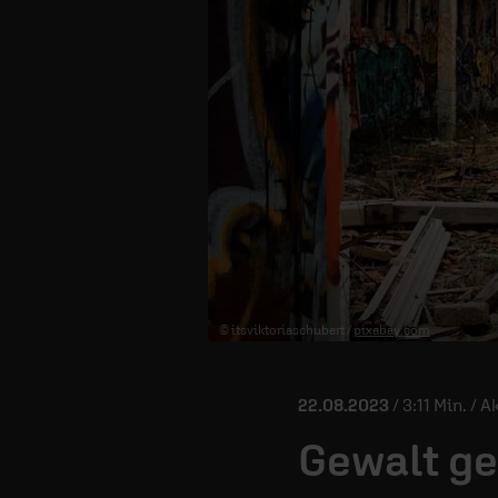
© itsviktoriaschubert /
pixabay.com
22.08.2023
/ 3:11 Min. / A
Gewalt g