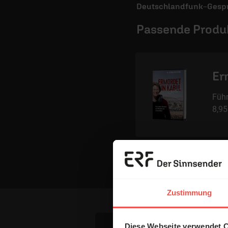
Deutschlandfunk–Gesprä
Passende Produ
Er
Führ
8,9
Mit einer Bestellung in unser
Zustimmung
Diese Webseite verwendet 