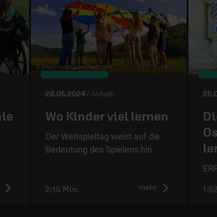
© Sergei
© Artem Kniaz /
unsplash.com
Commons
28.05.2024
/ Aktuell
25.
nie
Wo Kinder viel lernen
Di
Os
Der Weltspieltag weist auf die
le
Bedeutung des Spielens hin.
ERF
mehr
2:15 Min.
1:5