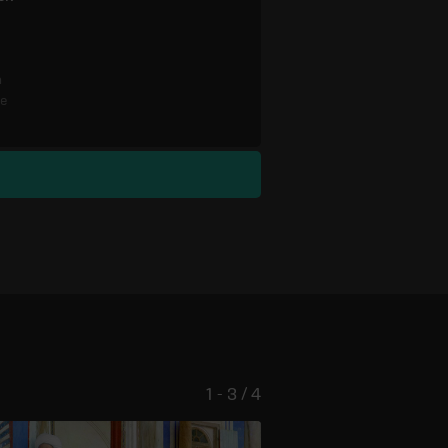
n
re
1 - 3 / 4