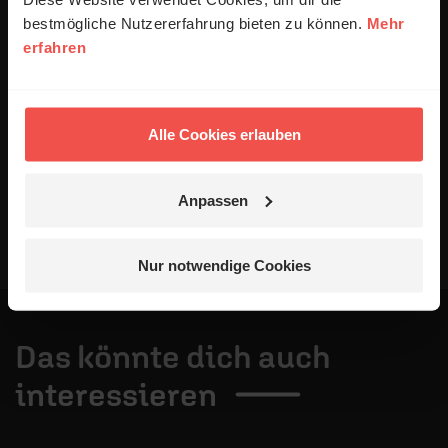
Datenschutzerklärung
.
bestmögliche Nutzererfahrung bieten zu können.
Mehr
erfahren
Alle Kommentare werden redaktionell geprüft. Wir behalten
uns das Kürzen von Kommentaren vor. Ein Recht auf
Veröffentlichung besteht nicht. Bitte beachten Sie beim
Schreiben Ihres Kommentars unsere
Netiquette
.
Alle Cookies erlauben
Absenden
Anpassen
Nur notwendige Cookies
Das könnte dich auch
interessieren
1 / 4