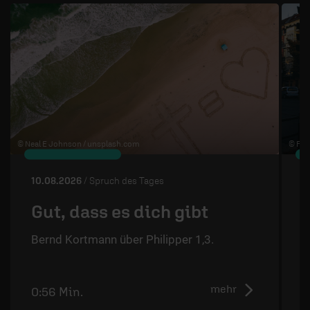
© Neal E Johnson /
unsplash.com
© Flo 
10.08.2026
/ Spruch des Tages
0
Gut, dass es dich gibt
Bernd Kortmann über Philipper 1,3.
S
mehr
0:56 Min.
1