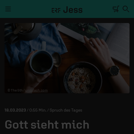
Navigation überspringen
TALKWERK
REPORTAGE
RADIO
DEINE APP
© The 5th /
unsplash.com
PODCASTS
MITMACHEN
18.03.2023
/ 0:55 Min. / Spruch des Tages
ÜBER UNS
Gott sieht mich