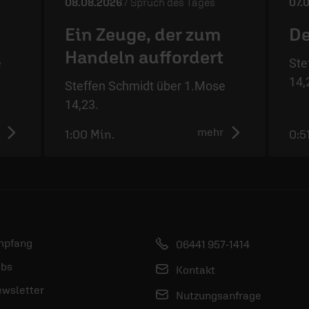
08.08.2026
/ Spruch des Tages
07.
Ein Zeuge, der zum
De
Handeln auffordert
e
Ste
14,
Steffen Schmidt über 1.Mose
14,23.
mehr
1:00 Min.
0:5
mpfang
06441 957-1414
bs
Kontakt
wsletter
Nutzungsanfrage