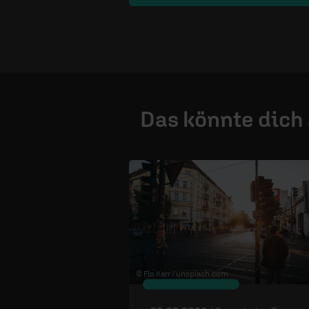
Das könnte dich
© Flo Karr /
unsplash.com