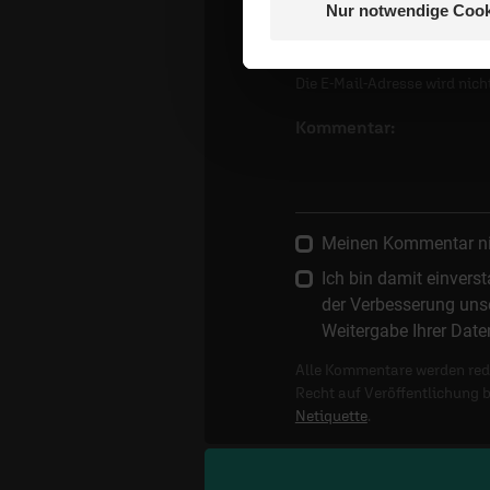
E-Mail:
Nur notwendige Cook
Die E-Mail-Adresse wird nicht
Kommentar:
Meinen Kommentar nich
Ich bin damit einver
der Verbesserung unse
Weitergabe Ihrer Date
Alle Kommentare werden reda
Recht auf Veröffentlichung 
Netiquette
.