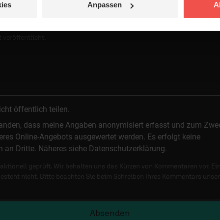
ies
Anpassen
A
 veröffentlicht.
t öffentlich teilen.
standen, dass meine Angaben anonymisiert erfasst und zum Zwe
res Online-Angebots ausgewertet werden. Es erfolgt keine
n an Dritte. Näheres siehe
Datenschutzerklärung
.
ktionell geprüft. Wir behalten uns das Kürzen von Kommentaren vor. Ei
besteht nicht. Bitte beachten Sie beim Schreiben Ihres Kommentars unse
Absenden