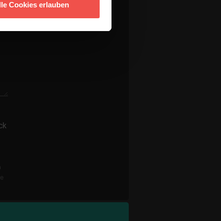
lle Cookies erlauben
ck
n
re