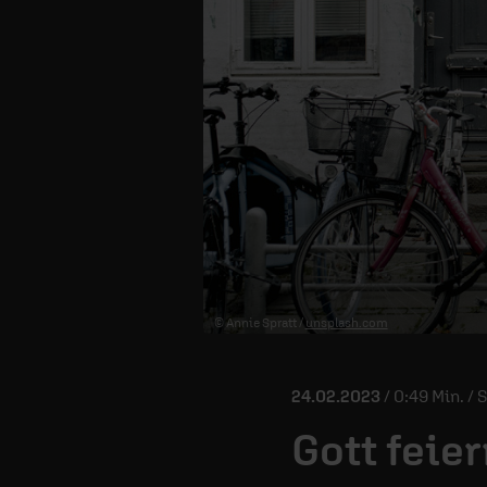
© Annie Spratt /
unsplash.com
24.02.2023
/ 0:49 Min. /
Gott feie