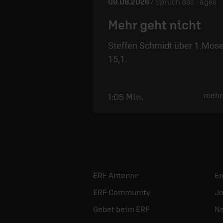
09.08.2026
/ Spruch des Tages
Mehr geht nicht
Steffen Schmidt über 1.Mos
15,1.
mehr
1:05 Min.
ERF Antenne
E
ERF Community
Jo
Gebet beim ERF
Ne