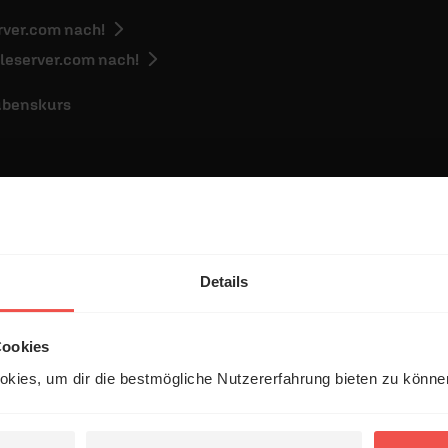
erver.com nach!
ibleserver.com nach!
ubenskurs
Details
entar
Cookies
kies, um dir die bestmögliche Nutzererfahrung bieten zu könn