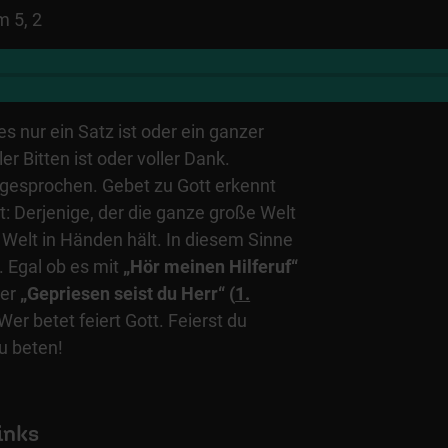
m 5, 2
 es nur ein Satz ist oder ein ganzer
er Bitten ist oder voller Dank.
i gesprochen. Gebet zu Gott erkennt
ist: Derjenige, der die ganze große Welt
Welt in Händen hält. In diesem Sinne
. Egal ob es mit
„Hör meinen Hilferuf“
der
„Gepriesen seist du Herr“ (
1.
er betet feiert Gott. Feierst du
u beten!
inks