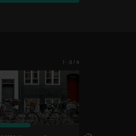
1 - 3 / 4
pratt /
unsplash.com
© Flo Karr /
unsplash.com