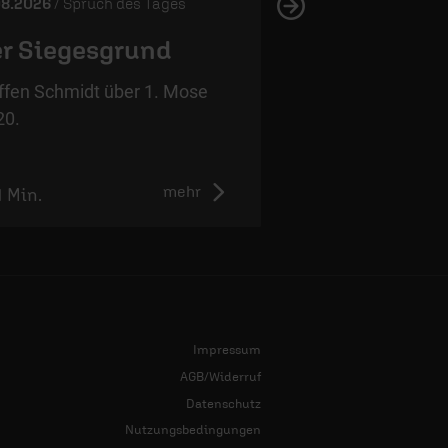
08.2026
/ Spruch des Tages
06.08.2026
/ Spruch 
r Siegesgrund
Ein ewiges
Versprechen
ffen Schmidt über 1. Mose
20.
Steffen Schmidt ü
13,15.
mehr
1 Min.
0:56 Min.
Impressum
AGB/Widerruf
Datenschutz
Nutzungsbedingungen