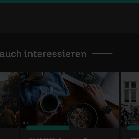
 auch
interessieren
© The 5th /
unsplash.com
© Annie S