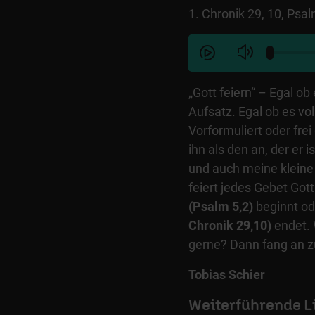
1. Chronik 29, 10, Psal
„Gott feiern“ – Egal ob
Aufsatz. Egal ob es voll
Vorformuliert oder fre
ihn als den an, der er 
und auch meine kleine 
feiert jedes Gebet Gott
(
Psalm 5,2
)
beginnt o
Chronik 29,10
)
endet. W
gerne? Dann fang an z
Tobias Schier
Weiterführende L