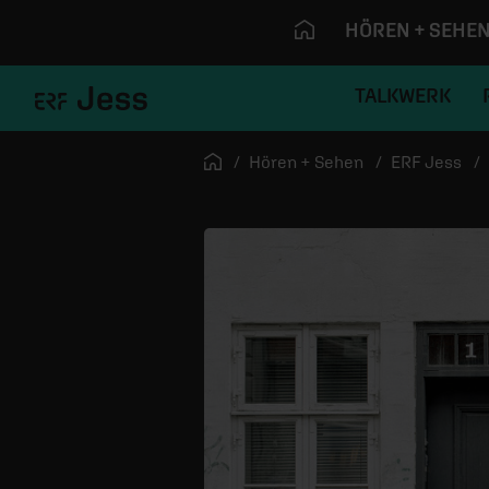
HÖREN + SEHE
TALKWERK
Navigation überspringen
Startseite
Hören + Sehen
ERF Jess