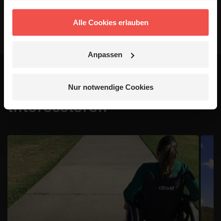
Alle Cookies erlauben
Anpassen
Das könnte dich auch
Nur notwendige Cookies
interessieren
1 / 4