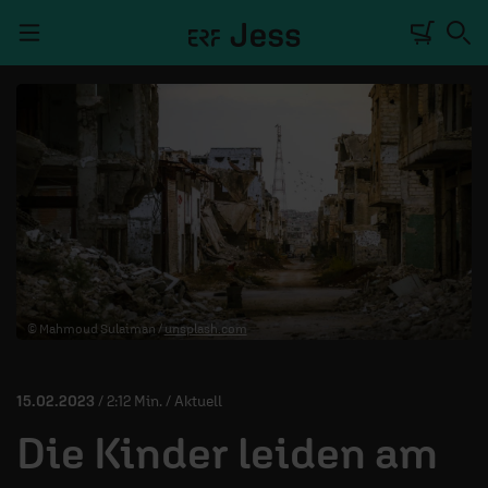
Navigation überspringen
TALKWERK
REPORTAGE
RADIO
DEINE APP
© Mahmoud Sulaiman /
unsplash.com
PODCASTS
MITMACHEN
15.02.2023
/ 2:12 Min. / Aktuell
ÜBER UNS
Die Kinder leiden am