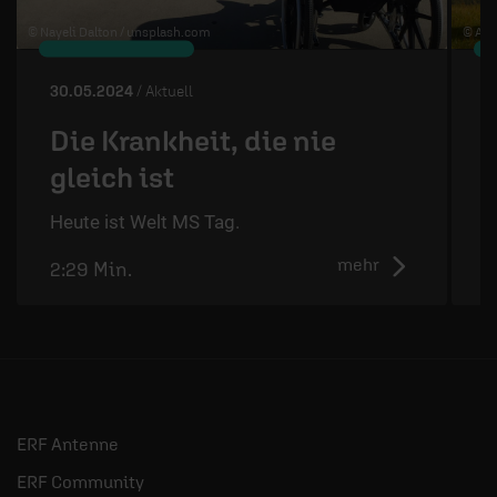
© Nayeli Dalton /
unsplash.com
© Art
30.05.2024
/ Aktuell
2
Die Krankheit, die nie
gleich ist
D
d
Heute ist Welt MS Tag.
mehr
2:29 Min.
2
ERF Antenne
ERF Community