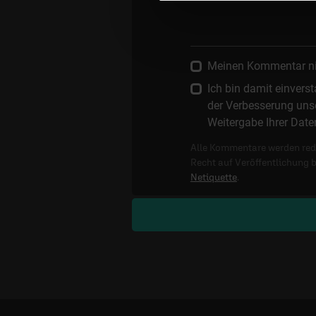
Meinen Kommentar nich
Ich bin damit einver
der Verbesserung unse
Weitergabe Ihrer Date
Alle Kommentare werden reda
Recht auf Veröffentlichung 
Netiquette
.