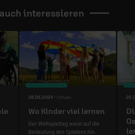
 auch
interessieren
© Sergei
© Artem Kniaz /
unsplash.com
Commons
28.05.2024
/ Aktuell
25.
nie
Wo Kinder viel lernen
Di
Os
Der Weltspieltag weist auf die
le
Bedeutung des Spielens hin.