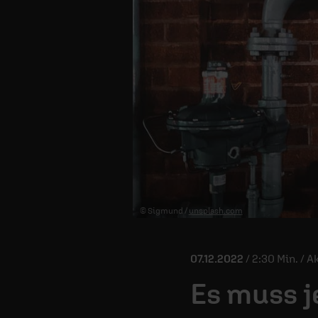
© Sigmund /
unsplash.com
07.12.2022
/ 2:30 Min. / A
Es muss j