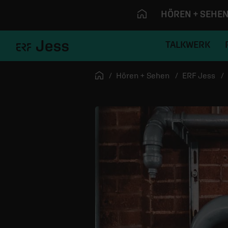
HÖREN + SEHE
TALKWERK
Navigation überspringen
Startseite
Hören + Sehen
ERF Jess