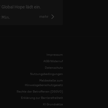
 Global Hope lädt ein.
Das Grundgesetz w
mehr
2 Min.
2:50 Min.
Impressum
AGB/Widerruf
Datenschutz
Nutzungsbedingungen
Meldestelle zum
Hinweisgeberschutzgesetz
Rechte der Betroffenen (DSGVO)
Erklärung zur Barrierefreiheit
KI Grundsätze